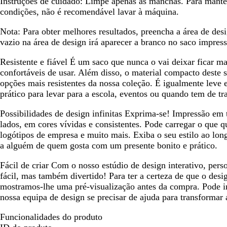
Instruções de cuidado:
Limpe apenas as manchas. Para mante
i
o
a
s
l
j
l
condições, não é recomendável lavar à máquina.
n
c
a
a
a
t
u
r
r
Nota:
Para obter melhores resultados, preencha a área de des
o
r
o
o
vazio na área de design irá aparecer a branco no saco impress
o
Resistente e fiável
É um saco que nunca o vai deixar ficar mal
confortáveis de usar. Além disso, o material compacto deste 
opções mais resistentes da nossa coleção. É igualmente leve e
prático para levar para a escola, eventos ou quando tem de tr
Possibilidades de design infinitas
Exprima-se! Impressão em t
lados, em cores vívidas e consistentes. Pode carregar o que qu
logótipos de empresa e muito mais. Exiba o seu estilo ao lon
a alguém de quem gosta com um presente bonito e prático.
Fácil de criar
Com o nosso estúdio de design interativo, perso
fácil, mas também divertido! Para ter a certeza de que o desi
mostramos-lhe uma pré-visualização antes da compra. Pode i
nossa equipa de design se precisar de ajuda para transformar 
Funcionalidades do produto