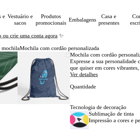
s e
Vestuário e
Produtos
Casa e
Con
Embalagens
sacos
promocionais
presentes
escr
ão ou crie uma conta agora
✨
 mochila
Mochila com cordão personalizada
gem
ensionada
ize
que
Imagem
Dimensionada
Utilize
Clique
Mochila com cordão personali
ensionável
a
a
dimensionável
para
as
para
Expresse a sua personalidade 
imo
as
andir
mínimo
teclas
expandir
que quiser em cores vibrantes,
de
Ver detalhes
os
menos
Quantidade
e
s
mais
a
para
r
fazer
Tecnologia de decoração
om
zoom
Sublimação de tinta
e
Impressão a cores e p
as
as
teclas
de