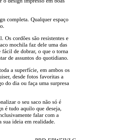
r o design impresso em boas
s
l
l
o
s
o
c
a
a
t
u
r
r
a
ign completa. Qualquer espaço
r
o
o
o.
o
. Os cordões são resistentes e
saco mochila faz dele uma das
 fácil de dobrar, o que o torna
atar de assuntos do quotidiano.
oda a superfície, em ambos os
iser, desde fotos favoritas a
go do dia ou faça uma surpresa
nalizar o seu saco não só é
gn é tudo aquilo que deseja,
nclusivamente falar com a
a sua ideia em realidade.