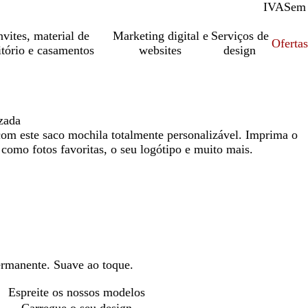
IVA
Com
Sem
vites, material de
Marketing digital e
Serviços de
Oferta
itório e casamentos
websites
design
zada
com este saco mochila totalmente personalizável. Imprima o
 como fotos favoritas, o seu logótipo e muito mais.
ermanente. Suave ao toque.
Espreite os nossos modelos
Carregue o seu design