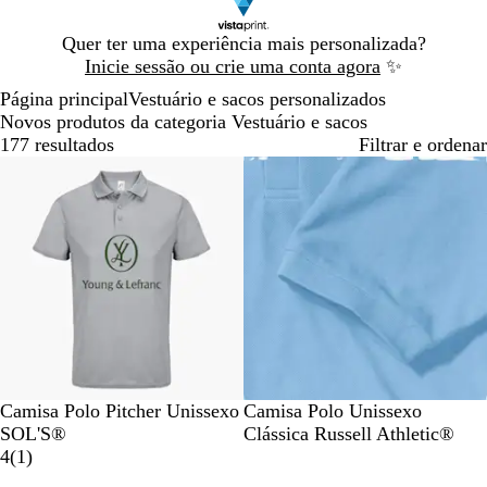
Diapositivo
Quer ter uma experiência mais personalizada?
1
Inicie sessão ou crie uma conta agora
✨
de
Página principal
Vestuário e sacos personalizados
1
Novos produtos da categoria Vestuário e sacos
177 resultados
Filtrar e ordenar
Novidade
Novidade
R
B
A
V
A
A
B
C
A
P
Camisa Polo Pitcher Unissexo
Camisa Polo Unissexo
o
r
z
e
z
z
r
é
z
r
SOL'S®
Clássica Russell Athletic®
s
a
u
r
u
1
u
a
u
u
e
4
(
1
)
a
n
l
d
l
c
l
n
l
t