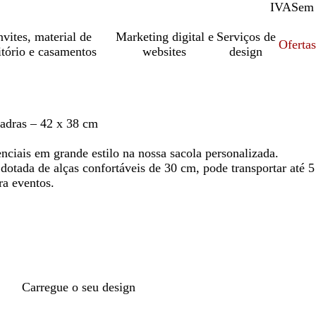
IVA
Com
Sem
vites, material de
Marketing digital e
Serviços de
Oferta
itório e casamentos
websites
design
adras – 42 x 38 cm
enciais em grande estilo na nossa sacola personalizada.
otada de alças confortáveis de 30 cm, pode transportar até 5
ra eventos.
Carregue o seu design