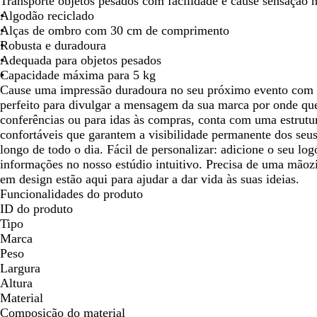
Transporte objetos pesados com facilidade e cause sensação 
seta
seta
seta
Algodão reciclado
para
para
par
Alças de ombro com 30 cm de comprimento
deslocar
deslocar
des
Robusta e duradoura
Adequada para objetos pesados
Capacidade máxima para 5 kg
Cause uma impressão duradoura no seu próximo evento com e
perfeito para divulgar a mensagem da sua marca por onde que
conferências ou para idas às compras, conta com uma estrutura
confortáveis que garantem a visibilidade permanente dos seu
longo de todo o dia. Fácil de personalizar: adicione o seu l
informações no nosso estúdio intuitivo. Precisa de uma mãozi
em design estão aqui para ajudar a dar vida às suas ideias.
Funcionalidades do produto
ID do produto
Tipo
Marca
Peso
Largura
Altura
Material
Composição do material