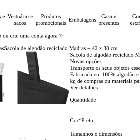
s e
Vestuário e
Produtos
Casa e
Con
Embalagens
sacos
promocionais
presentes
escr
ão ou crie uma conta agora
✨
as
Sacola de algodão reciclado Madras – 42 x 38 cm
gem
ensionada
ize
que
Imagem
Dimensionada
Utilize
Clique
Sacola de algodão reciclado M
ensionável
a
a
dimensionável
para
as
para
Novas opções
imo
as
andir
mínimo
teclas
expandir
Transporte os seus objetos ess
de
Fabricada em 100% algodão e d
os
menos
kg de compras ou materiais pa
e
Ver detalhes
s
mais
Quantidade
a
para
r
fazer
om
zoom
e
Cor
*
Preto
as
B
N
V
R
N
P
as
teclas
r
a
e
o
a
r
Tamanhos e dimensões
de
a
t
r
y
v
e