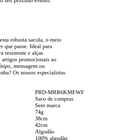
no seu próximo evento.
seta
n
u
m
a
y
t
a
para
c
r
e
l
o
locar
deslocar
o
a
l
B
l
h
l
o
u
e
sta robusta sacola, o meio
r que passe. Ideal para
 resistente e alças
s artigos promocionais ao
ogótipo, mensagem ou
nha? Os nossos especialistas
PRD-MRR6KMEWF
Saco de compras
Sem marca
74g
38cm
42cm
Algodão
100% algodão