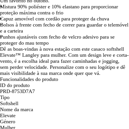
Um favorito no outono.
o
deslocar
deslocar
deslocar
deslocar
deslocar
deslocar
desl
Mistura 90% poliéster e 10% elastano para proporcionar
proteção máxima contra o frio
Capuz amovível com cordão para proteger da chuva
Bolsos à frente com fecho de correr para guardar o telemóvel
e a carteira
Punhos ajustáveis com fecho de velcro adesivo para se
proteger do mau tempo
Dê as boas-vindas à nova estação com este casaco softshell
Elevate™ Langley para mulher. Com um design leve e corta-
vento, é a escolha ideal para fazer caminhadas e jogging,
sem perder velocidade. Personalize com o seu logótipo e dê
mais visibilidade à sua marca onde quer que vá.
Funcionalidades do produto
ID do produto
PRD-8753D7A7
Tipo
Softshell
Nome da marca
Elevate
Género
Mulher