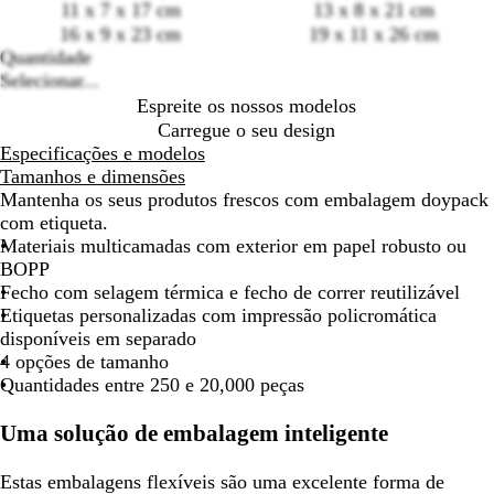
11 x 7 x 17 cm
13 x 8 x 21 cm
deslocar
deslocar
deslocar
deslocar
deslocar
deslo
16 x 9 x 23 cm
19 x 11 x 26 cm
Loading
Quantidade
options
Selecionar...
Espreite os nossos modelos
Carregue o seu design
Especificações e modelos
Tamanhos e dimensões
Mantenha os seus produtos frescos com embalagem doypack
com etiqueta.
Materiais multicamadas com exterior em papel robusto ou
BOPP
Fecho com selagem térmica e fecho de correr reutilizável
Etiquetas personalizadas com impressão policromática
disponíveis em separado
4 opções de tamanho
Quantidades entre 250 e 20,000 peças
Uma solução de embalagem inteligente
Estas embalagens flexíveis são uma excelente forma de