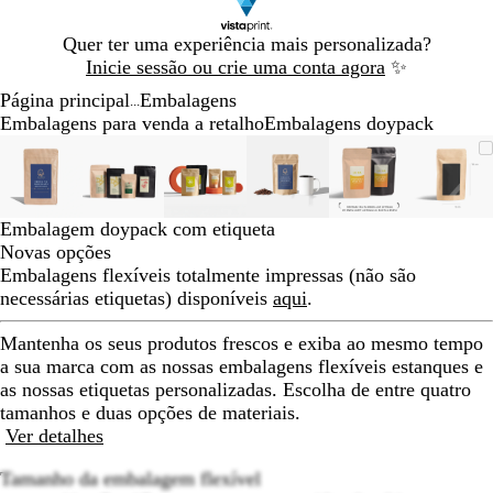
Diapositivo
Quer ter uma experiência mais personalizada?
1
Inicie sessão ou crie uma conta agora
✨
de
Página principal
Embalagens
1
...
Embalagens para venda a retalho
Embalagens doypack
Diapositivo
Imagem
Dimensionada
Utilize
Clique
Imagem
Dimensionada
Utilize
Clique
Imagem
Dimensionada
Utilize
Clique
Imagem
Dimensionada
Utilize
Clique
Imagem
Dimensionada
Utilize
Clique
Ima
Dime
Utili
Cliq
1
dimensionável
para
as
para
dimensionável
para
as
para
dimensionável
para
as
para
dimensionável
para
as
para
dimensionável
para
as
para
dime
para
as
para
de
mínimo
teclas
expandir
mínimo
teclas
expandir
mínimo
teclas
expandir
mínimo
teclas
expandir
mínimo
teclas
expandir
míni
tecla
expa
6
de
de
de
de
de
de
Embalagem doypack com etiqueta
menos
menos
menos
menos
menos
meno
Novas opções
e
e
e
e
e
e
Embalagens flexíveis totalmente impressas (não são
mais
mais
mais
mais
mais
mais
necessárias etiquetas) disponíveis
aqui
.
para
para
para
para
para
para
fazer
fazer
fazer
fazer
fazer
fazer
Mantenha os seus produtos frescos e exiba ao mesmo tempo
zoom
zoom
zoom
zoom
zoom
zoo
a sua marca com as nossas embalagens flexíveis estanques e
e
e
e
e
e
e
as nossas etiquetas personalizadas. Escolha de entre quatro
as
as
as
as
as
as
tamanhos e duas opções de materiais.
teclas
teclas
teclas
teclas
teclas
tecla
Ver detalhes
de
de
de
de
de
de
seta
seta
seta
seta
seta
seta
Tamanho da embalagem flexível
para
para
para
para
para
para