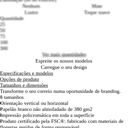
Nenhum
Mate
Lustro
Toque suave
Loading
Quantidade
options
25
50
75
100
300
Ver mais quantidades
Espreite os nossos modelos
Carregue o seu design
Especificações e modelos
Opções de produto
Tamanhos e dimensões
Transforme o seu correio numa oportunidade de branding.
3 tamanhos
Orientação vertical ou horizontal
Papelão branco não almofadado de 380 gm2
Impressão policromática em toda a superfície
Produto certificado pela FSC®: fabricado com materiais de
florestas geridas de forma responsável