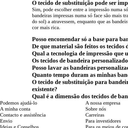
O tecido de substituição pode ser im
Sim, pode escolher entre a impressão numa só
bandeiras impressas numa só face são mais tra
do sol) a atravessem, enquanto que as bandei
cor mais rica.
Posso encomendar só a base para ba
De que material são feitos os tecidos
Qual a tecnologia de impressão que 
Os tecidos de bandeira personalizados
Posso lavar as bandeiras personaliza
Quanto tempo duram as minhas band
O tecido de substituição para bande
existente?
Qual é a dimensão dos tecidos de ba
Podemos ajudá-lo
A nossa empresa
A minha conta
Sobre nós
Contacto e assistência
Carreiras
Envio
Para investidores
Ideias e Conselhos
Para os meios de c