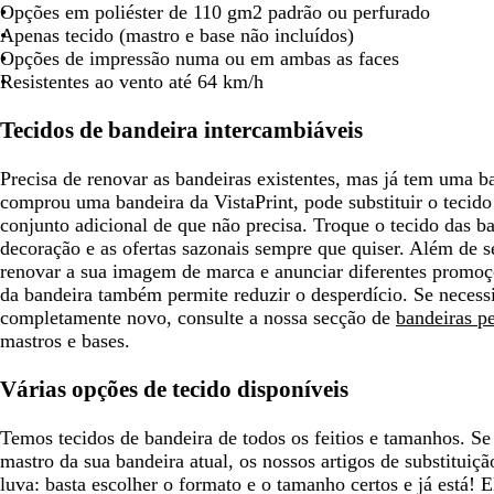
e
e
d
e
e
d
-
e
c
d
Opções em poliéster de 110 gm2 padrão ou perfurado
l
l
e
l
e
e
l
l
e
Apenas tecido (mastro e base não incluídos)
h
o
-
o
-
s
h
a
-
Opções de impressão numa ou em ambas as faces
o
r
r
c
o
r
m
Resistentes ao vento até 64 km/h
o
o
u
o
a
s
s
r
r
Tecidos de bandeira intercambiáveis
a
a
o
i
n
Precisa de renovar as bandeiras existentes, mas já tem uma b
h
comprou uma bandeira da VistaPrint, pode substituir o tecid
o
conjunto adicional de que não precisa. Troque o tecido das b
decoração e as ofertas sazonais sempre que quiser. Além de
renovar a sua imagem de marca e anunciar diferentes promoçõ
da bandeira também permite reduzir o desperdício. Se necess
completamente novo, consulte a nossa secção de
bandeiras p
mastros e bases.
Várias opções de tecido disponíveis
Temos tecidos de bandeira de todos os feitios e tamanhos. S
mastro da sua bandeira atual, os nossos artigos de substitui
luva: basta escolher o formato e o tamanho certos e já está! 