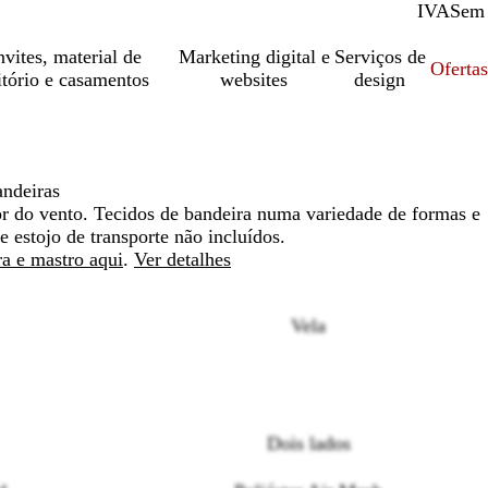
IVA
Com
Sem
vites, material de
Marketing digital e
Serviços de
Oferta
itório e casamentos
websites
design
andeiras
 do vento. Tecidos de bandeira numa variedade de formas e
 estojo de transporte não incluídos.
a e mastro aqui
.
Ver detalhes
Vela
Loading
Dois lados
options