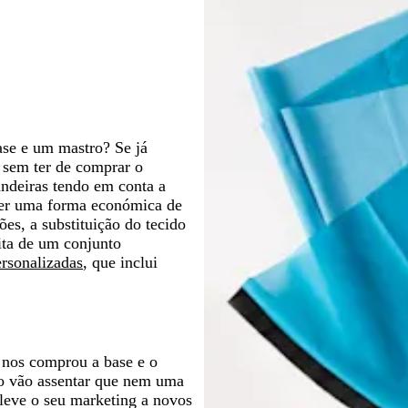
c
e
m
e
a
d
r
o
-
p
e
e
o
l
-
e
-
-
e
e
x
e
e
f
a
m
l
m
c
-
l
e
s
t
l
r
a
o
a
l
m
o
a
c
r
o
o
r
r
a
a
d
u
ó
r
i
i
r
r
o
r
l
e
n
n
o
i
o
e
s
h
h
n
o
t
ase e um mastro? Se já
o
o
h
a
o sem ter de comprar o
o
andeiras tendo em conta a
 ser uma forma económica de
es, a substituição do tecido
ita de um conjunto
ersonalizadas
, que inclui
e nos comprou a base e o
ção vão assentar que nem uma
Eleve o seu marketing a novos