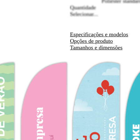
Poliéster standar
seta
seta
seta
Quantidade
para
para
para
Selecionar...
deslocar
deslocar
deslocar
Especificações e modelos
Opções de produto
Tamanhos e dimensões