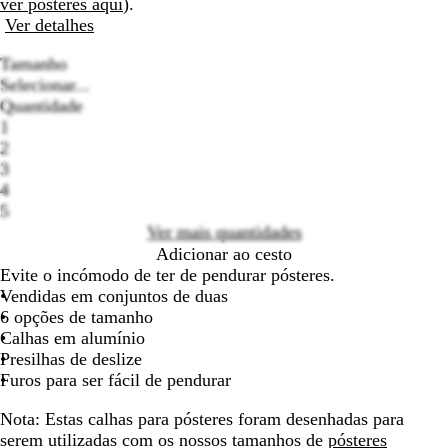
ver pósteres aqui
).
deslocar
deslocar
Ver detalhes
Tamanho
Selecionar...
Quantidade
1
2
Loading
3
options
4
5
Ver mais quantidades
Adicionar ao cesto
Evite o incómodo de ter de pendurar pósteres.
Vendidas em conjuntos de duas
6 opções de tamanho
Calhas em alumínio
Presilhas de deslize
Furos para ser fácil de pendurar
Nota: Estas calhas para pósteres foram desenhadas para
serem utilizadas com os nossos tamanhos de
pósteres