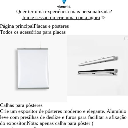
Diapositivo
Quer ter uma experiência mais personalizada?
1
Inicie sessão ou crie uma conta agora
✨
de
Página principal
Placas e pósteres
1
Todos os acessórios para placas
Diapositivo
Imagem
Dimensionada
Utilize
Clique
Imagem
Dimensionada
Utilize
Clique
1
dimensionável
para
as
para
dimensionável
para
as
para
de
mínimo
teclas
expandir
mínimo
teclas
expandir
2
de
de
menos
menos
e
e
mais
mais
para
para
fazer
fazer
zoom
zoom
e
e
as
as
Calhas para pósteres
teclas
teclas
Crie um expositor de pósteres moderno e elegante. Alumínio
de
de
leve com presilhas de deslize e furos para facilitar a afixação
seta
seta
do expositor.
Nota: apenas calha para póster (
para
para