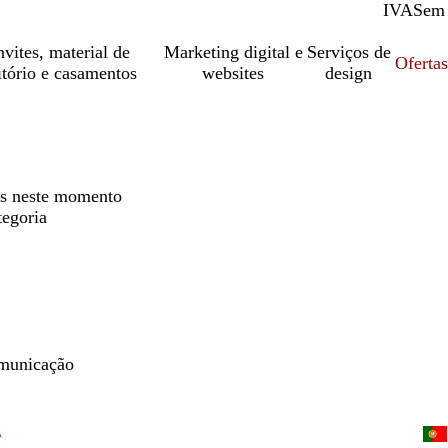
IVA
Com
Sem
vites, material de
Marketing digital e
Serviços de
Oferta
itório e casamentos
websites
design
os neste momento
tegoria
omunicação