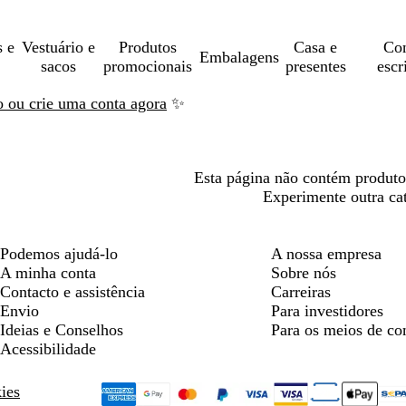
s e
Vestuário e
Produtos
Casa e
Con
Embalagens
sacos
promocionais
presentes
escr
ão ou crie uma conta agora
✨
Esta página não contém produt
Experimente outra ca
Podemos ajudá-lo
A nossa empresa
A minha conta
Sobre nós
Contacto e assistência
Carreiras
Envio
Para investidores
Ideias e Conselhos
Para os meios de c
Acessibilidade
kies