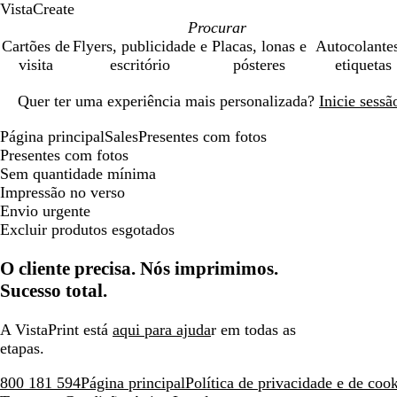
VistaCreate
Cartões de
Flyers, publicidade e
Placas, lonas e
Autocolante
visita
escritório
pósteres
etiquetas
Diapositivo
Quer ter uma experiência mais personalizada?
Inicie sess
1
de
Página principal
Sales
Presentes com fotos
1
Presentes com fotos
Sem quantidade mínima
Impressão no verso
Envio urgente
Excluir produtos esgotados
O cliente precisa. Nós imprimimos.
Sucesso total.
A VistaPrint está
aqui para ajuda
r em todas as
etapas.
800 181 594
Página principal
Política de privacidade e de coo