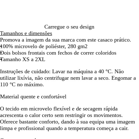
o
n
deslocar
deslocar
deslocar
deslocar
deslocar
deslocar
desl
t
o
Carregue o seu design
Tamanhos e dimensões
Promova a imagem da sua marca com este casaco prático.
100% microvelo de poliéster, 280 gm2
Dois bolsos frontais com fechos de correr coloridos
Tamanho XS a 2XL
Instruções de cuidado:
Lavar na máquina a 40 °C. Não
utilizar lixívia, não centrifugar nem lavar a seco. Engomar a
110 °C no máximo.
Material quente e confortável
O tecido em microvelo flexível e de secagem rápida
acrescenta o calor certo sem restringir os movimentos.
Oferece bastante conforto, dando à sua equipa uma imagem
limpa e profissional quando a temperatura começa a cair.