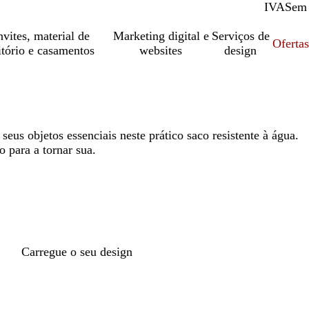
IVA
Com
Sem
vites, material de
Marketing digital e
Serviços de
Oferta
itório e casamentos
websites
design
seus objetos essenciais neste prático saco resistente à água.
o para a tornar sua.
Carregue o seu design