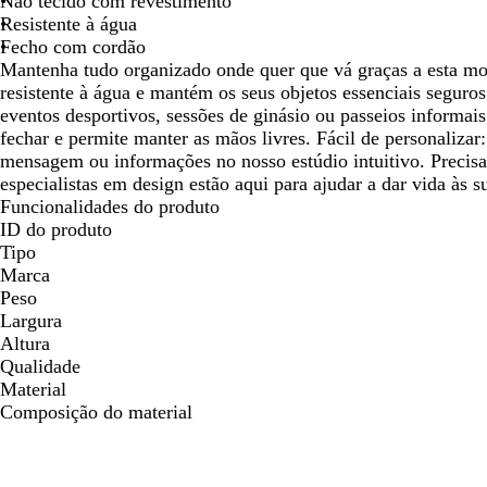
Não tecido com revestimento
seta
seta
seta
Resistente à água
para
para
par
Fecho com cordão
deslocar
deslocar
des
Mantenha tudo organizado onde quer que vá graças a esta mo
resistente à água e mantém os seus objetos essenciais seguros 
eventos desportivos, sessões de ginásio ou passeios informais
fechar e permite manter as mãos livres. Fácil de personalizar:
mensagem ou informações no nosso estúdio intuitivo. Preci
especialistas em design estão aqui para ajudar a dar vida às su
Funcionalidades do produto
ID do produto
Tipo
Marca
Peso
Largura
Altura
Qualidade
Material
Composição do material