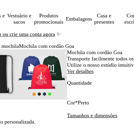
s e
Vestuário e
Produtos
Casa e
Con
Embalagens
sacos
promocionais
presentes
escr
ão ou crie uma conta agora
✨
 mochila
Mochila com cordão Goa
gem
ensionada
ize
que
Imagem
Dimensionada
Utilize
Clique
Mochila com cordão Goa
ensionável
a
a
dimensionável
para
as
para
Transporte facilmente todos os 
imo
as
andir
mínimo
teclas
expandir
Utilize o nosso estúdio intuitiv
de
Ver detalhes
os
menos
Quantidade
e
s
mais
a
para
r
fazer
Cor
*
Preto
om
zoom
P
R
L
V
V
V
N
e
r
o
a
e
e
e
a
Tamanhos e dimensões
as
e
y
r
r
r
r
v
o personalizada.
as
teclas
t
a
a
m
d
d
y
de
o
l
n
e
e
e
B