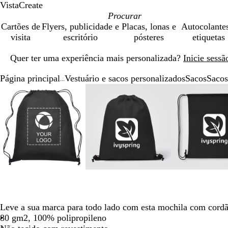
VistaCreate
Cartões de
Flyers, publicidade e
Placas, lonas e
Autocolante
visita
escritório
pósteres
etiquetas
Diapositivo
Quer ter uma experiência mais personalizada?
Inicie sess
1
de
Página principal
Vestuário e sacos personalizados
Sacos
Sacos
1
...
Diapositivo
Imagem
Dimensionada
Utilize
Clique
Imagem
Dimensionada
Utilize
Clique
Ima
Dim
Util
Cli
1
dimensionável
para
as
para
dimensionável
para
as
para
dim
par
as
par
de
mínimo
teclas
expandir
mínimo
teclas
expandir
mín
tecl
exp
4
de
de
de
menos
menos
men
e
e
e
mais
mais
mai
para
para
par
fazer
fazer
faze
zoom
zoom
zo
e
e
e
as
as
as
Leve a sua marca para todo lado com esta mochila com cordã
teclas
teclas
tecl
80 gm2, 100% polipropileno
de
de
de