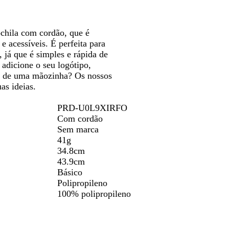
seta
B
j
l
f
l
l
a
para
l
a
h
l
i
u
locar
deslocar
u
o
o
m
e
chila com cordão, que é
e
r
a
e acessíveis. É perfeita para
e
, já que é simples e rápida de
s
 adicione o seu logótipo,
t
sa de uma mãozinha? Os nossos
a
as ideias.
PRD-U0L9XIRFO
Com cordão
Sem marca
41g
34.8cm
43.9cm
Básico
Polipropileno
100% polipropileno