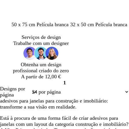
c
a
c
50 x 75 cm Película branca
32 x 50 cm Película branca
i
ç
a
n
o
r
Serviços de design
z
a
Trabalhe com um designer
e
m
n
e
t
l
Obtenha um design
o
o
profissional criado do zero
-
A partir de 12,00 €
e
1
s
Página
Designs por
c
1
página
u
adesivos para janelas para construção e imobiliário:
r
transforme a sua visão em realidade.
o
Está à procura de uma forma fácil de criar adesivos para
janelas com um layout da categoria construção e imobiliário?