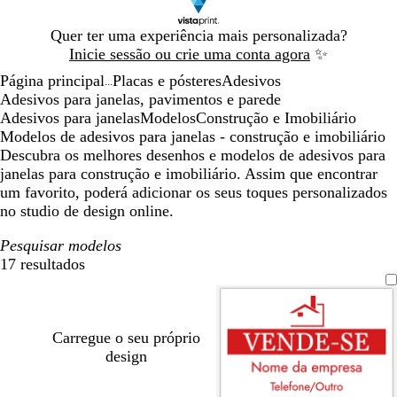
Diapositivo
Quer ter uma experiência mais personalizada?
1
Inicie sessão ou crie uma conta agora
✨
de
Página principal
Placas e pósteres
Adesivos
1
...
Adesivos para janelas, pavimentos e parede
Adesivos para janelas
Modelos
Construção e Imobiliário
Modelos de adesivos para janelas - construção e imobiliário
Descubra os melhores desenhos e modelos de adesivos para
janelas para construção e imobiliário. Assim que encontrar
um favorito, poderá adicionar os seus toques personalizados
no studio de design online.
Pesquisar modelos
17 resultados
Filtros
Carregue o seu próprio
design