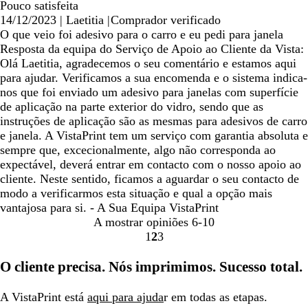
Pouco satisfeita
14/12/2023
|
Laetitia
|
Comprador verificado
O que veio foi adesivo para o carro e eu pedi para janela
Resposta da equipa do Serviço de Apoio ao Cliente da Vista:
Olá Laetitia, agradecemos o seu comentário e estamos aqui
para ajudar. Verificamos a sua encomenda e o sistema indica-
nos que foi enviado um adesivo para janelas com superfície
de aplicação na parte exterior do vidro, sendo que as
instruções de aplicação são as mesmas para adesivos de carro
e janela. A VistaPrint tem um serviço com garantia absoluta e
sempre que, excecionalmente, algo não corresponda ao
expectável, deverá entrar em contacto com o nosso apoio ao
cliente. Neste sentido, ficamos a aguardar o seu contacto de
modo a verificarmos esta situação e qual a opção mais
vantajosa para si. - A Sua Equipa VistaPrint
A mostrar opiniões
6-10
1
2
3
ir
ir
ir
para
para
para
O cliente precisa. Nós imprimimos. Sucesso total.
a
a
a
página
página
página
A VistaPrint está
aqui para ajuda
r em todas as etapas.
1
2
3