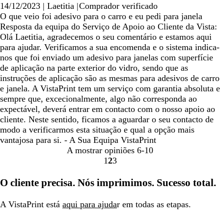
14/12/2023
|
Laetitia
|
Comprador verificado
O que veio foi adesivo para o carro e eu pedi para janela
Resposta da equipa do Serviço de Apoio ao Cliente da Vista:
Olá Laetitia, agradecemos o seu comentário e estamos aqui
para ajudar. Verificamos a sua encomenda e o sistema indica-
nos que foi enviado um adesivo para janelas com superfície
de aplicação na parte exterior do vidro, sendo que as
instruções de aplicação são as mesmas para adesivos de carro
e janela. A VistaPrint tem um serviço com garantia absoluta e
sempre que, excecionalmente, algo não corresponda ao
expectável, deverá entrar em contacto com o nosso apoio ao
cliente. Neste sentido, ficamos a aguardar o seu contacto de
modo a verificarmos esta situação e qual a opção mais
vantajosa para si. - A Sua Equipa VistaPrint
A mostrar opiniões
6-10
1
2
3
Ir
Ir
Ir
para
para
para
O cliente precisa. Nós imprimimos. Sucesso total.
a
a
a
página
página
página
A VistaPrint está
aqui para ajuda
r em todas as etapas.