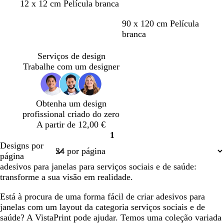
r
r
r
r
r
r
12 x 12 cm Película branca
o
o
o
o
o
o
l
c
v
a
r
90 x 120 cm Película
i
i
e
r
o
branca
l
n
r
r
x
á
z
m
o
o
Serviços de design
s
e
e
x
-
Trabalhe com um designer
n
l
e
e
t
h
a
s
o
o
d
c
Obtenha um design
o
u
profissional criado do zero
r
A partir de 12,00 €
o
1
Página
Designs por
1
página
adesivos para janelas para serviços sociais e de saúde:
transforme a sua visão em realidade.
Está à procura de uma forma fácil de criar adesivos para
janelas com um layout da categoria serviços sociais e de
saúde? A VistaPrint pode ajudar. Temos uma coleção variada