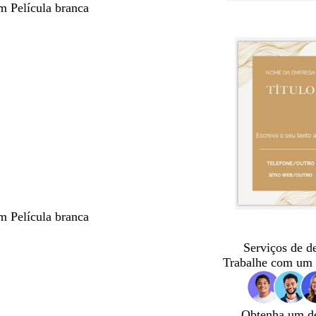
m Película branca
m Película branca
Serviços de d
Trabalhe com um 
Obtenha um d