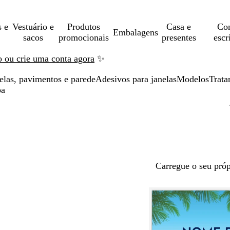
s e
Vestuário e
Produtos
Casa e
Con
Embalagens
sacos
promocionais
presentes
escr
ão ou crie uma conta agora
✨
elas, pavimentos e parede
Adesivos para janelas
Modelos
Trata
pa
Carregue o seu próp