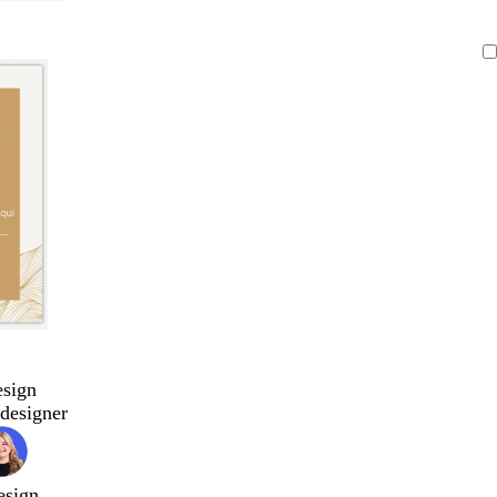
esign
designer
esign