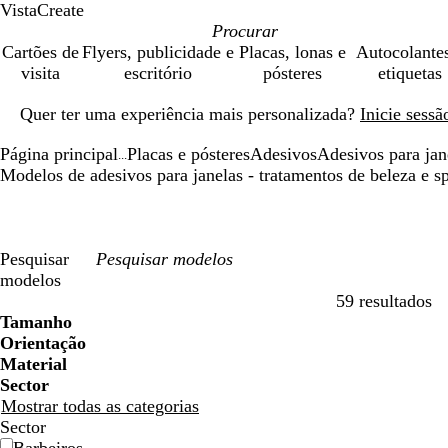
VistaCreate
Cartões de
Flyers, publicidade e
Placas, lonas e
Autocolante
visita
escritório
pósteres
etiquetas
Diapositivo
Quer ter uma experiência mais personalizada?
Inicie sess
1
de
Página principal
Placas e pósteres
Adesivos
Adesivos para jan
1
...
Modelos de adesivos para janelas - tratamentos de beleza e s
Pesquisar
modelos
59 resultados
Filtros
Tamanho
Orientação
Material
Sector
Mostrar todas as categorias
Sector