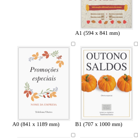
A1 (594 x 841 mm)
b
p
b
p
c
A0 (841 x 1189 mm)
B1 (707 x 1000 mm)
r
r
r
r
i
a
e
a
e
n