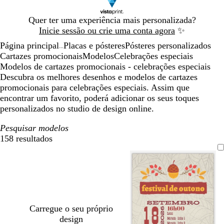
Diapositivo
Quer ter uma experiência mais personalizada?
1
Inicie sessão ou crie uma conta agora
✨
de
Página principal
Placas e pósteres
Pósteres personalizados
1
...
Cartazes promocionais
Modelos
Celebrações especiais
Modelos de cartazes promocionais - celebrações especiais
Descubra os melhores desenhos e modelos de cartazes
promocionais para celebrações especiais. Assim que
encontrar um favorito, poderá adicionar os seus toques
personalizados no studio de design online.
Pesquisar modelos
158 resultados
Filtros
Carregue o seu próprio
design