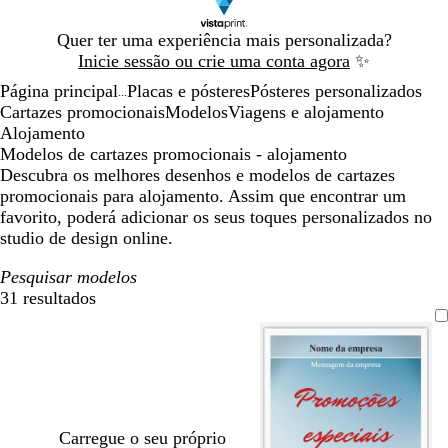
Diapositivo
Quer ter uma experiência mais personalizada?
1
Inicie sessão ou crie uma conta agora
✨
de
Página principal
Placas e pósteres
Pósteres personalizados
1
...
Cartazes promocionais
Modelos
Viagens e alojamento
Alojamento
Modelos de cartazes promocionais - alojamento
Descubra os melhores desenhos e modelos de cartazes
promocionais para alojamento. Assim que encontrar um
favorito, poderá adicionar os seus toques personalizados no
studio de design online.
Pesquisar modelos
31 resultados
Filtros
Carregue o seu próprio