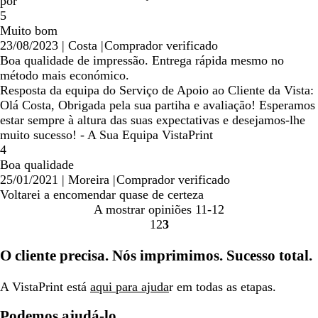
pesquisa
por
5
Muito bom
23/08/2023
|
Costa
|
Comprador verificado
Boa qualidade de impressão. Entrega rápida mesmo no
método mais económico.
Resposta da equipa do Serviço de Apoio ao Cliente da Vista:
Olá Costa, Obrigada pela sua partiha e avaliação! Esperamos
estar sempre à altura das suas expectativas e desejamos-lhe
muito sucesso! - A Sua Equipa VistaPrint
4
Boa qualidade
25/01/2021
|
Moreira
|
Comprador verificado
Voltarei a encomendar quase de certeza
A mostrar opiniões
11-12
1
2
3
Ir
Ir
Ir
para
para
para
O cliente precisa. Nós imprimimos. Sucesso total.
a
a
a
página
página
página
A VistaPrint está
aqui para ajuda
r em todas as etapas.
Podemos ajudá-lo