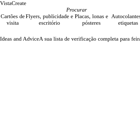
VistaCreate
Cartões de
Flyers, publicidade e
Placas, lonas e
Autocolante
visita
escritório
pósteres
etiquetas
Ideas and Advice
A sua lista de verificação completa para fei