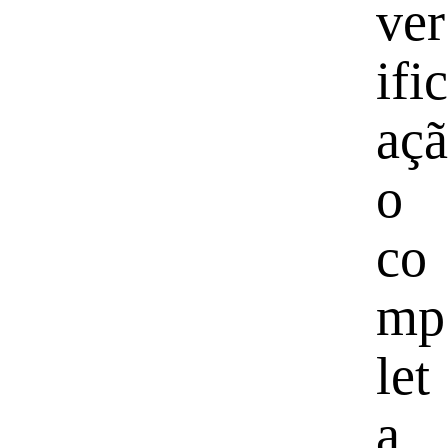
ver
ific
açã
o
co
mp
let
a