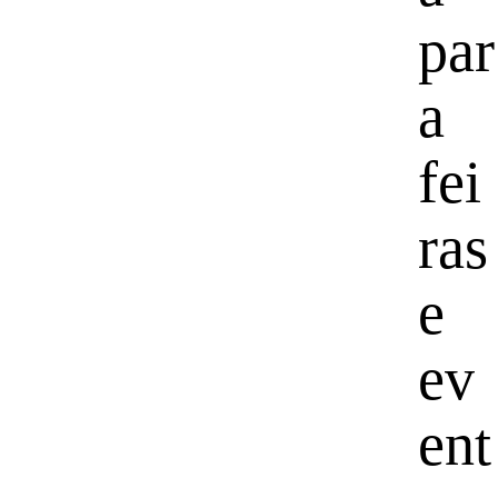
par
a
fei
ras
e
ev
ent