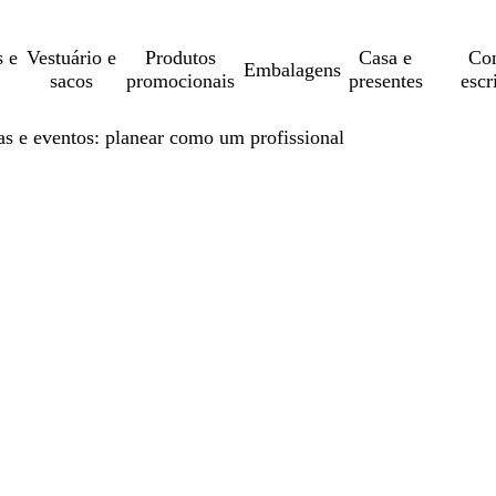
s e
Vestuário e
Produtos
Casa e
Con
Embalagens
sacos
promocionais
presentes
escr
ras e eventos: planear como um profissional