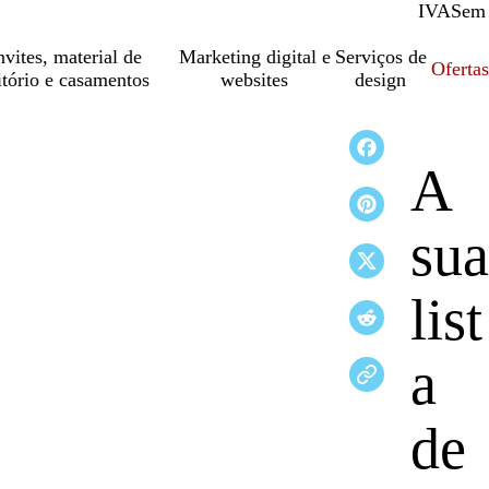
IVA
Com
Sem
vites, material de
Marketing digital e
Serviços de
Oferta
itório e casamentos
websites
design
A
sua
list
a
de