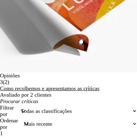
Opiniões
2
3
(
2
)
críticas
Como recolhemos e apresentamos as críticas
Avaliado por 2 clientes
As
minhas
Filtrar
entradas
por
de
Ordenar
pesquisa
por
1