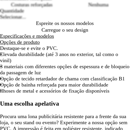
options
Costuras reforçadas
Nenhuma
para
para
para
para
para
para
para
par
Quantidade
deslocar
deslocar
deslocar
deslocar
deslocar
deslocar
deslocar
des
Selecionar...
Espreite os nossos modelos
Carregue o seu design
Especificações e modelos
Opções de produto
Destaque-se e evite o PVC.
Elevada durabilidade (até 3 anos no exterior, tal como o
vinil)
3 materiais com diferentes opções de espessura e de bloqueio
da passagem de luz
Opção de tecido retardador de chama com classificação B1
Opção de bainha reforçada para maior durabilidade
Ilhoses de metal e acessórios de fixação disponíveis
Uma escolha apelativa
Procura uma lona publicitária resistente para a frente da sua
loja, o seu stand ou evento? Experimente a nossa opção sem
PVC. A impressão é feita em poliéster resistente, indicado