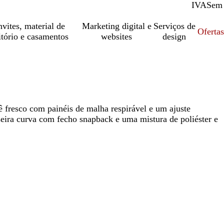
IVA
Com
Sem
vites, material de
Marketing digital e
Serviços de
Oferta
itório e casamentos
websites
design
 fresco com painéis de malha respirável e um ajuste
seira curva com fecho snapback e uma mistura de poliéster e
tório