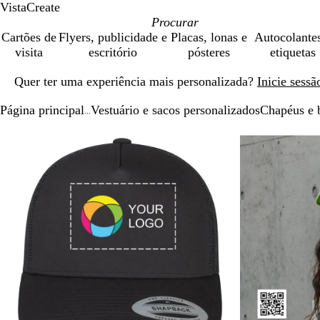
VistaCreate
Cartões de
Flyers, publicidade e
Placas, lonas e
Autocolante
visita
escritório
pósteres
etiquetas
Diapositivo
Quer ter uma experiência mais personalizada?
Inicie sess
1
de
Página principal
Vestuário e sacos personalizados
Chapéus e 
1
...
Diapositivo
Imagem
Dimensionada
Utilize
Clique
1
dimensionável
para
as
para
de
mínimo
teclas
expandir
2
de
menos
e
mais
para
fazer
zoom
e
as
teclas
de