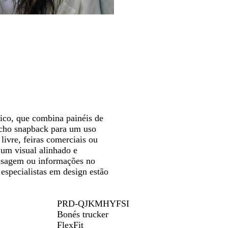
h
a
o
r
seta
o
t
E
i
para
e
s
n
deslocar
C
c
h
h
u
o
i
r
p
o
/
/
M
A
a
z
r
u
sico, que combina painéis de
r
l
fecho snapback para um uso
o
O
livre, feiras comerciais ou
m
c
um visual alinhado e
A
e
mensagem ou informações no
c
a
especialistas em design estão
i
n
n
o
z
C
PRD-QJKMHYFSI
e
l
Bonés trucker
n
a
FlexFit