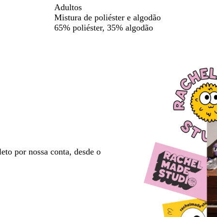
t
r
Adultos
a
o
Mistura de poliéster e algodão
d
65% poliéster, 35% algodão
o
eto por nossa conta, desde o