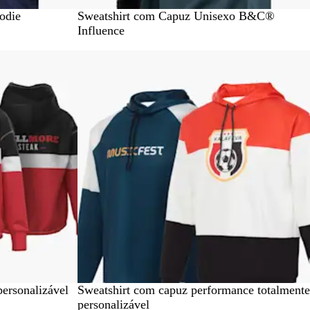
N
A
P
B
M
odie
Sweatshirt com Capuz Unisexo B&C®
a
m
r
r
a
Influence
v
a
e
a
s
y
l
t
n
t
f
o
c
i
i
o
c
T
e
a
l
ersonalizável
Sweatshirt com capuz performance totalmente
personalizável