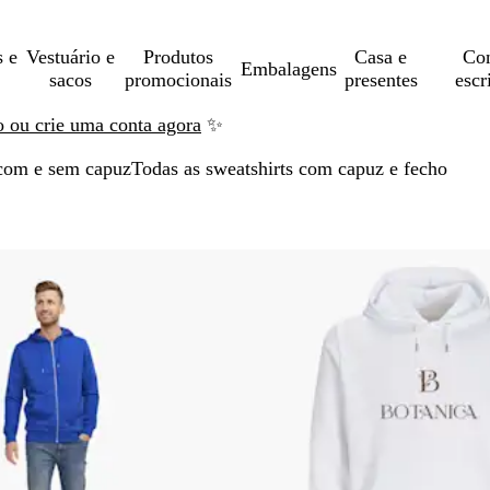
s e
Vestuário e
Produtos
Casa e
Con
Embalagens
sacos
promocionais
presentes
escr
ão ou crie uma conta agora
✨
 com e sem capuz
Todas as sweatshirts com capuz e fecho
ançar para os resultados filtrados
Novas opções