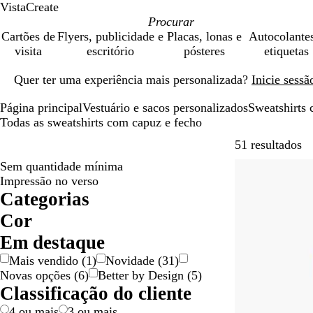
VistaCreate
Cartões de
Flyers, publicidade e
Placas, lonas e
Autocolante
visita
escritório
pósteres
etiquetas
Diapositivo
Quer ter uma experiência mais personalizada?
Inicie sess
1
de
Página principal
Vestuário e sacos personalizados
Sweatshirts
1
Todas as sweatshirts com capuz e fecho
Av
51 resultados
Sem quantidade mínima
Mais vendido
Impressão no verso
Categorias
Cor
A
A
B
B
C
C
C
L
P
R
V
V
Em destaque
m
z
e
r
a
i
o
a
r
o
e
e
Mais vendido
(
1
)
Novidade
(
31
)
a
u
g
a
s
n
r
r
e
x
r
r
Novas opções
(
6
)
Better by Design
(
5
)
r
l
e
n
t
z
-
a
t
o
d
m
Classificação do cliente
e
c
a
e
d
n
o
e
e
l
o
n
n
e
j
l
4 ou mais
3 ou mais