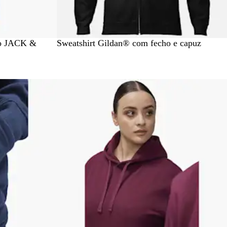
A
xo JACK &
Sweatshirt Gildan® com fecho e capuz
z
u
l
Novidade
-
m
a
r
i
n
h
o