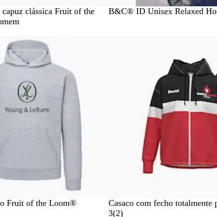
R
C
N
P
B
capuz clássica Fruit of the
B&C® ID Unisex Relaxed Ho
o
i
a
r
r
homem
y
n
v
e
a
a
z
y
t
n
l
e
o
c
B
n
o
l
t
u
o
e
d
e
s
p
o
r
t
i
v
o
o Fruit of the Loom®
Casaco com fecho totalmente p
2
3
(
2
)