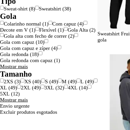
Tipo
Sweat-shirt
(
8
)
Sweatshirt
(
38
)
Gola
Colarinho normal
(
1
)
Com capuz
(
4
)
Decote em V
(
1
)
Flexível
(
1
)
Gola Alta
(
2
)
A
P
C
Sweatshirt Fru
Gola alta com fecho de correr
(
2
)
z
r
i
gola
Gola com capuz
(
10
)
u
e
n
Gola com capuz e zíper
(
4
)
l
t
z
Gola redonda
(
18
)
Novas opções
m
o
e
Gola redonda com capuz
(
1
)
a
n
Gola
Mostrar mais
r
t
escolhas
Tamanho
i
o
2XS
(
3
)
XS
(
40
)
S
(
49
)
M
(
49
)
L
(
49
)
n
m
XL
(
49
)
2XL
(
49
)
3XL
(
32
)
4XL
(
14
)
h
e
5XL
(
12
)
o
s
Tamanho
Mostrar mais
e
c
escolhas
Envio urgente
s
l
Excluir produtos esgotados
c
a
u
d
r
o