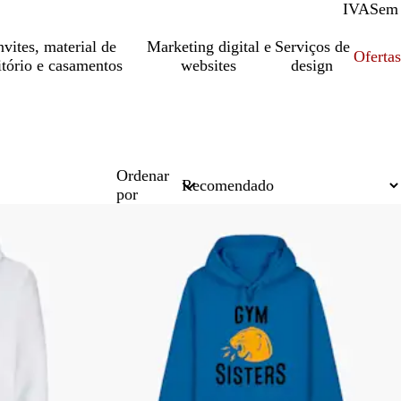
IVA
Com
Sem
vites, material de
Marketing digital e
Serviços de
Oferta
itório e casamentos
websites
design
Ordenar
por