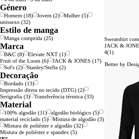
o
h
t
-
a
h
Género
o
o
r
o
Homem
(
18
)
Jovem
(
2
)
Mulher
(
5
)
o
unissexo
(
32
)
s
Estilo de manga
a
Manga comprida
(
25
)
L
P
B
A
N
Sweatshirt com
Marca
i
o
r
z
a
JACK & JONE
g
r
a
u
v
1
4
(
1
)
B&C
(
8
)
Elevate NXT
(
1
)
h
t
n
l
y
c
Fruit of the Loom
(
6
)
JACK & JONES
(
17
)
Better by Desi
t
o
c
S
B
r
Sol's
(
2
)
Stanley/Stella
(
2
)
G
R
o
u
l
í
Decoração
r
e
r
a
t
Bordado
(
13
)
e
a
f
z
i
Impressão direta no tecido (DTG)
(
2
)
y
l
t
e
c
Serigrafia
(
3
)
Transferência térmica
(
33
)
M
h
r
a
Material
e
e
l
W
100% algodão
(
11
)
algodão biológico
(
5
)
a
e
material reciclado
(
5
)
Mistura de algodão
(
3
)
n
b
Mistura de poliéster e algodão
(
32
)
g
Mistura de poliéster e spandex
(
5
)
e