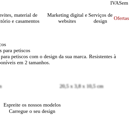
IVA
Com
Sem
vites, material de
Marketing digital e
Serviços de
Oferta
itório e casamentos
websites
design
cos
s para petiscos
 para petiscos com o design da sua marca. Resistentes à
poníveis em 2 tamanhos.
m
20,5 x 3,8 x 10,5 cm
Loading
options
Espreite os nossos modelos
Carregue o seu design