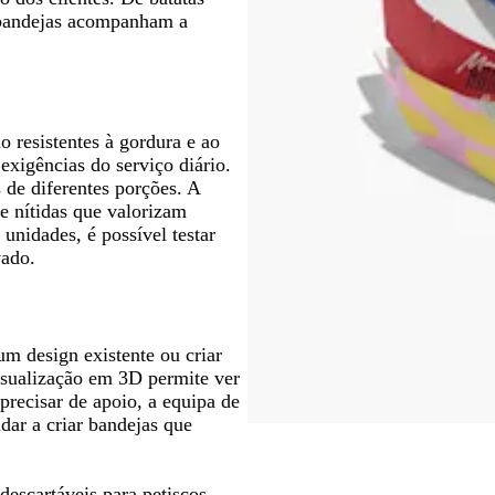
as bandejas acompanham a
o resistentes à gordura e ao
exigências do serviço diário.
de diferentes porções. A
 nítidas que valorizam
nidades, é possível testar
vado.
m design existente ou criar
visualização em 3D permite ver
precisar de apoio, a equipa de
udar a criar bandejas que
escartáveis para petiscos
.