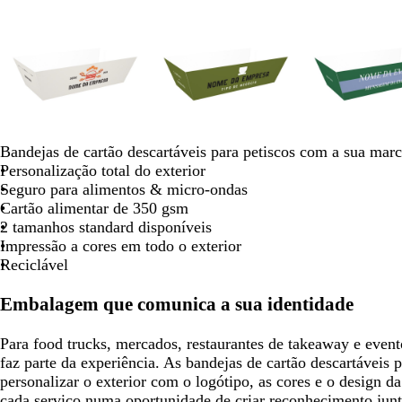
Diapositivo
seta
seta
seta
seta
seta
1
para
para
para
para
para
de
deslocar
deslocar
deslocar
deslocar
deslo
8
c
b
c
c
v
p
b
v
c
c
c
Bandejas de cartão descartáveis para petiscos com a sua mar
r
r
r
i
e
r
r
e
a
r
o
Personalização total do exterior
e
a
e
n
r
e
a
r
s
e
r
Seguro para alimentos & micro-ondas
m
n
m
z
d
t
n
d
t
m
d
Cartão alimentar de 350 gsm
e
c
e
e
e
o
c
e
a
e
e
2 tamanhos standard disponíveis
o
n
-
o
f
n
l
Impressão a cores em todo o exterior
t
o
l
h
a
Reciclável
o
l
o
o
r
i
r
a
Embalagem que comunica a sua identidade
v
e
n
a
s
j
Para food trucks, mercados, restaurantes de takeaway e even
t
a
faz parte da experiência. As bandejas de cartão descartáveis 
a
personalizar o exterior com o logótipo, as cores e o design 
cada serviço numa oportunidade de criar reconhecimento junto