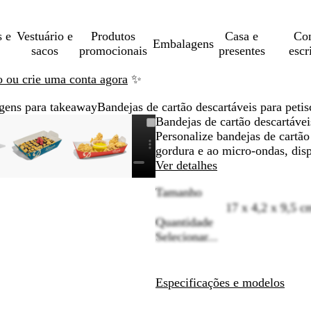
s e
Vestuário e
Produtos
Casa e
Con
Embalagens
sacos
promocionais
presentes
escr
ão ou crie uma conta agora
✨
gens para takeaway
Bandejas de cartão descartáveis para petis
gem
nsionada
ze
ue
Imagem
Dimensionada
Utilize
Clique
Imagem
Dimensionada
Utilize
Clique
Bandejas de cartão descartávei
nsionável
dimensionável
para
as
para
dimensionável
para
as
para
Personalize bandejas de cartão
mo
s
ndir
mínimo
teclas
expandir
mínimo
teclas
expandir
gordura e ao micro-ondas, dis
de
de
Ver detalhes
s
menos
menos
Tamanho
e
e
17 x 4,2 x 9,5 c
mais
mais
Quantidade
para
para
Selecionar...
fazer
fazer
m
zoom
zoom
e
e
as
as
Especificações e modelos
s
teclas
teclas
de
de