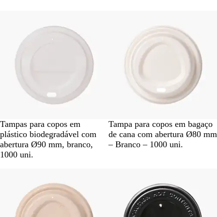
n
n
c
c
o
o
B
B
Tampas para copos em
Tampa para copos em bagaço
r
r
plástico biodegradável com
de cana com abertura Ø80 mm
a
a
abertura Ø90 mm, branco,
– Branco – 1000 uni.
n
n
1000 uni.
c
c
Esgotado
o
o