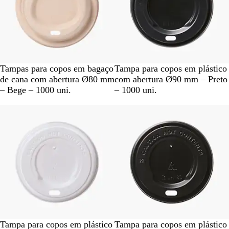
B
P
Tampas para copos em bagaço
Tampa para copos em plástico
e
r
de cana com abertura Ø80 mm
com abertura Ø90 mm – Preto
g
e
– Bege – 1000 uni.
– 1000 uni.
e
t
Esgotado
Esgotado
o
B
P
Tampa para copos em plástico
Tampa para copos em plástico