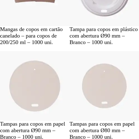
C
B
Mangas de copos em cartão
Tampa para copos em plástico
a
r
canelado – para copos de
com abertura Ø90 mm –
s
a
200/250 ml – 1000 uni.
Branco – 1000 uni.
t
n
a
c
n
o
h
o
B
B
Tampas para copos em papel
Tampas para copos em papel
r
r
com abertura Ø90 mm –
com abertura Ø80 mm –
a
a
Branco – 1000 uni.
Branco – 1000 uni.