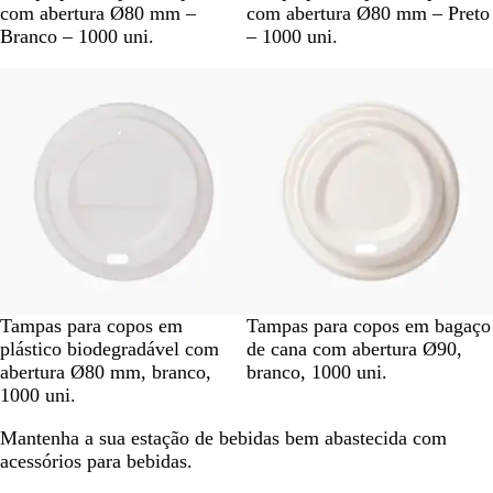
r
r
com abertura Ø80 mm –
com abertura Ø80 mm – Preto
a
e
Branco – 1000 uni.
– 1000 uni.
n
t
Esgotado
Esgotado
c
o
o
B
B
Tampas para copos em
Tampas para copos em bagaço
r
r
plástico biodegradável com
de cana com abertura Ø90,
a
a
abertura Ø80 mm, branco,
branco, 1000 uni.
n
n
1000 uni.
c
c
Mantenha a sua estação de bebidas bem abastecida com
o
o
acessórios para bebidas.