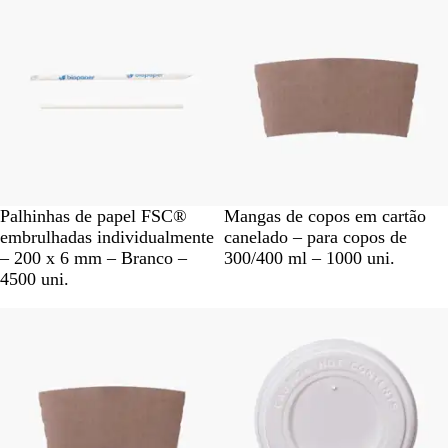
c
o
l
o
r
i
d
o
B
C
Palhinhas de papel FSC®
Mangas de copos em cartão
r
a
embrulhadas individualmente
canelado – para copos de
a
s
– 200 x 6 mm – Branco –
300/400 ml – 1000 uni.
n
t
4500 uni.
c
a
o
n
h
o