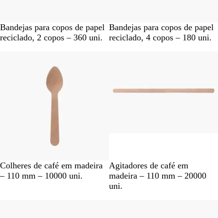
C
C
Bandejas para copos de papel
Bandejas para copos de papel
a
a
reciclado, 2 copos – 360 uni.
reciclado, 4 copos – 180 uni.
s
s
t
t
a
a
n
n
h
h
o
o
C
C
Colheres de café em madeira
Agitadores de café em
a
a
– 110 mm – 10000 uni.
madeira – 110 mm – 20000
s
s
uni.
t
t
a
a
n
n