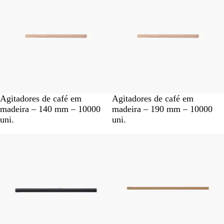
h
h
o
o
C
C
Agitadores de café em
Agitadores de café em
a
a
madeira – 140 mm – 10000
madeira – 190 mm – 10000
s
s
uni.
uni.
t
t
a
a
n
n
h
h
o
o