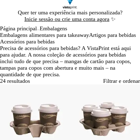
Diapositivo
Quer ter uma experiência mais personalizada?
1
Inicie sessão ou crie uma conta agora
✨
de
Página principal
Embalagens
1
...
Embalagens alimentares para takeaway
Artigos para bebidas
Acessórios para bebidas
Precisa de acessórios para bebidas? A VistaPrint está aqui
para ajudar. A nossa coleção de acessórios para bebidas
inclui tudo de que precisa – mangas de cartão para copos,
tampas para copos com abertura e muito mais – na
quantidade de que precisa.
24 resultados
Filtrar e ordenar
Mais vendido