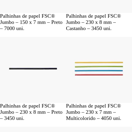
P
C
Palhinhas de papel FSC®
Palhinhas de papel FSC®
r
a
Jumbo – 150 x 7 mm – Preto
Jumbo – 230 x 8 mm –
e
s
– 7000 uni.
Castanho – 3450 uni.
t
t
o
a
n
h
o
P
M
Palhinhas de papel FSC®
Palhinhas de papel FSC®
r
u
Jumbo – 230 x 8 mm – Preto
Jumbo – 230 x 7 mm –
e
l
– 3450 uni.
Multicolorido – 4050 uni.
t
t
o
i