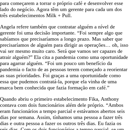
para começarem a torrar o próprio café e desenvolver esse
lado do negócio. Agora têm um gerente para cada um dos
três estabelecimentos Milk + Pull.
Angela refere também que contratar alguém a nível de
gerente foi uma decisão importante. “Foi sempre algo que
sabíamos que precisaríamos a longo prazo. Mas saber que
precisaríamos de alguém para dirigir as operações… oh, isso
vai ser mesmo muito caro. Será que vamos ser capazes de
atrair alguém?” Ela cita a pandemia como uma oportunidade
para agarrar alguém. “Foi um pouco um benefício da
pandemia o facto de as pessoas terem começado a reorientar
as suas prioridades. Foi graças a uma oportunidade como
essa que pudemos contratá-la, porque ela vinha de uma
marca bem conhecida que fazia formação em café.”
Quando abriu o primeiro estabelecimento Fika, Anthony
contava com dois funcionários além dele próprio. “Ambos
eram funcionários a tempo parcial e estávamos abertos seis
dias por semana. Assim, tínhamos uma pessoa a fazer três
dias e outra pessoa a fazer os outros três dias. Eu fazia os
seis dias. Com os dois funcionários a tempo parcial, se um