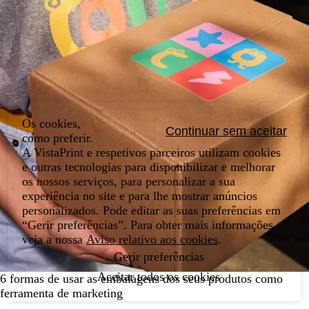
Os cookies,
Continuar sem aceitar
como preferir.
A VistaPrint e respetivos parceiros utilizam cookies
e outras tecnologias para disponibilizar e melhorar
os nossos serviços, para personalizar a sua
experiência no site e para lhe mostrar anúncios
personalizados. Pode editar as suas preferências em
“Gerir preferências”. Para obter mais informações,
veja a nossa
Aviso relativo aos cookies
.
Gerir preferências
Aceitar todos os cookies
6 formas de usar as embalagens dos seus produtos como
ferramenta de marketing