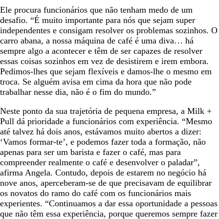
Ele procura funcionários que não tenham medo de um
desafio. “É muito importante para nós que sejam super
independentes e consigam resolver os problemas sozinhos. O
carro abana, a nossa máquina de café é uma diva… há
sempre algo a acontecer e têm de ser capazes de resolver
essas coisas sozinhos em vez de desistirem e irem embora.
Pedimos-lhes que sejam flexíveis e damos-lhe o mesmo em
troca. Se alguém avisa em cima da hora que não pode
trabalhar nesse dia, não é o fim do mundo.”
Neste ponto da sua trajetória de pequena empresa, a Milk +
Pull dá prioridade a funcionários com experiência. “Mesmo
até talvez há dois anos, estávamos muito abertos a dizer:
‘Vamos formar-te’, e podemos fazer toda a formação, não
apenas para ser um barista e fazer o café, mas para
compreender realmente o café e desenvolver o paladar”,
afirma Angela. Contudo, depois de estarem no negócio há
nove anos, aperceberam-se de que precisavam de equilibrar
os novatos do ramo do café com os funcionários mais
experientes. “Continuamos a dar essa oportunidade a pessoas
que não têm essa experiência, porque queremos sempre fazer