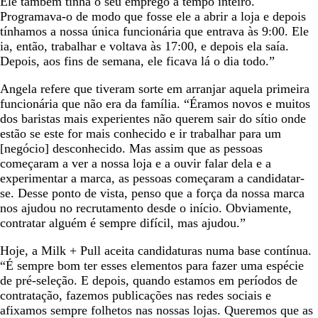
Ele também tinha o seu emprego a tempo inteiro.
Programava-o de modo que fosse ele a abrir a loja e depois
tínhamos a nossa única funcionária que entrava às 9:00. Ele
ia, então, trabalhar e voltava às 17:00, e depois ela saía.
Depois, aos fins de semana, ele ficava lá o dia todo.”
Angela refere que tiveram sorte em arranjar aquela primeira
funcionária que não era da família. “Éramos novos e muitos
dos baristas mais experientes não querem sair do sítio onde
estão se este for mais conhecido e ir trabalhar para um
[negócio] desconhecido. Mas assim que as pessoas
começaram a ver a nossa loja e a ouvir falar dela e a
experimentar a marca, as pessoas começaram a candidatar-
se. Desse ponto de vista, penso que a força da nossa marca
nos ajudou no recrutamento desde o início. Obviamente,
contratar alguém é sempre difícil, mas ajudou.”
Hoje, a Milk + Pull aceita candidaturas numa base contínua.
“É sempre bom ter esses elementos para fazer uma espécie
de pré-seleção. E depois, quando estamos em períodos de
contratação, fazemos publicações nas redes sociais e
afixamos sempre folhetos nas nossas lojas. Queremos que as