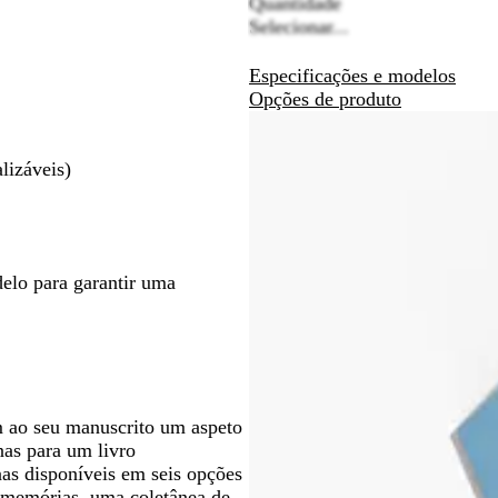
deslocar
deslocar
Quantidade
Selecionar...
Especificações e modelos
Opções de produto
lizáveis)
delo para garantir uma
.
m ao seu manuscrito um aspeto
nas para um livro
as disponíveis em seis opções
 memórias, uma coletânea de