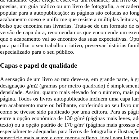
poesias, um guia prático ou um livro de fotografia, a encade
popular para a autopublicação: as páginas são coladas ao lo
acabamento coeso e uniforme que resiste a múltiplas leituras,
bolso que encontra nas livrarias. Trata-se de um formato de 
versão de capa dura, recomendamos que encomende um exemp
que o acabamento vai ao encontro das suas expectativas. Opte
para partilhar o seu trabalho criativo, preservar histórias fam
especializado para o seu público.
Capas e papel de qualidade
A sensação de um livro ao tato deve-se, em grande parte, à 
designação g/m2 (gramas por metro quadrado) é simplesment
densidade. Assim, quanto mais elevado for o número, mais pe
página. Todos os livros autopublicados incluem uma capa la
em acabamento mate ou brilhante, conferindo ao seu livro uma
como se tivesse sido publicado por uma editora. Para as págin
entre a opção económica de 130 g/m² (páginas mais leves, a
texto) ou a opção padrão de 170 g/m² (páginas mais grossas e
especialmente adequadas para livros de fotografia e ilustraç
superfície mais suave e com menos reflexo, ideal para leitura