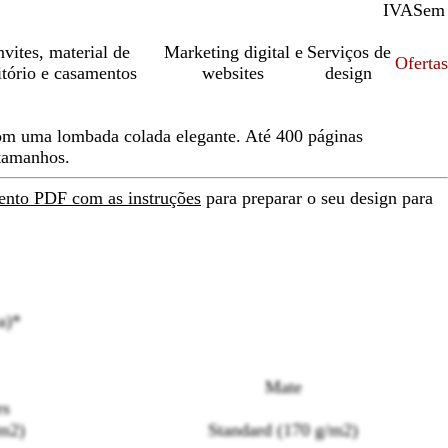
IVA
Com
Sem
vites, material de
Marketing digital e
Serviços de
Oferta
itório e casamentos
websites
design
com uma lombada colada elegante. Até 400 páginas
 tamanhos.
ento PDF com as instruções
para preparar o seu design para
a)
*
Loading
Mate
options
es
m2)
Standard (170 g/m2)