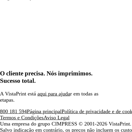
O cliente precisa. Nós imprimimos.
Sucesso total.
A VistaPrint está
aqui para ajuda
r em todas as
etapas.
800 181 594
Página principal
Política de privacidade e de coo
Termos e Condições
Aviso Legal
Uma empresa do grupo CIMPRESS
© 2001-2026 VistaPrint. 
Salvo indicação em contrário, os preços não incluem os custo