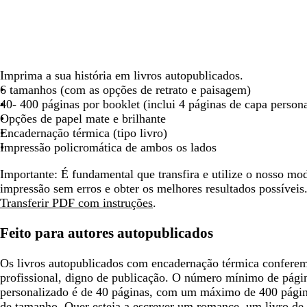
deslocar
deslocar
deslocar
Imprima a sua história em livros autopublicados.
6 tamanhos (com as opções de retrato e paisagem)
40- 400 páginas por booklet (inclui 4 páginas de capa persona
Opções de papel mate e brilhante
Encadernação térmica (tipo livro)
Impressão policromática de ambos os lados
Importante
: É fundamental que transfira e utilize o nosso mo
impressão sem erros e obter os melhores resultados possíveis
Transferir PDF com instruções
.
Feito para autores autopublicados
Os livros autopublicados com encadernação térmica confere
profissional, digno de publicação. O número mínimo de pági
personalizado é de 40 páginas, com um máximo de 400 págin
de tamanho. Quer esteja a escrever um romance, um livro de