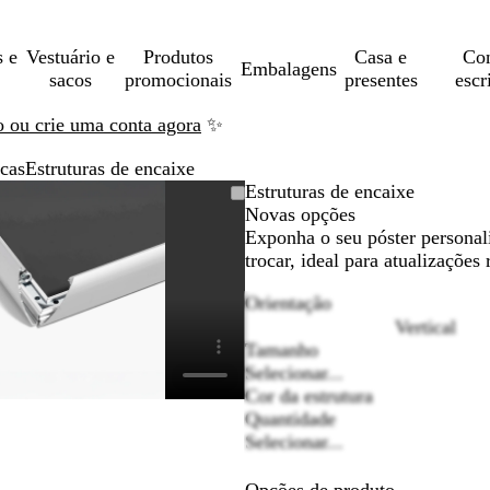
s e
Vestuário e
Produtos
Casa e
Con
Embalagens
sacos
promocionais
presentes
escr
ão ou crie uma conta agora
✨
acas
Estruturas de encaixe
Imagem
Dimensionada
Utilize
Clique
Estruturas de encaixe
dimensionável
para
as
para
Novas opções
mínimo
teclas
expandir
Exponha o seu póster personali
de
trocar, ideal para atualizações
menos
Orientação
e
Vertical
mais
Tamanho
para
Selecionar...
fazer
Cor da estrutura
zoom
P
P
Quantidade
e
r
r
Selecionar...
as
a
e
teclas
t
t
de
Opções de produto