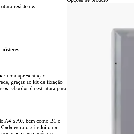
e
o
seta
utura resistente.
a
para
d
deslocar
o
 pósteres.
riar uma apresentação
ede, graças ao kit de fixação
r os rebordos da estrutura para
 de A4 a A0, bem como B1 e
 Cada estrutura inclui uma
 bom aspeto, uso após uso.