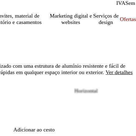
IVA
Com
Sem
vites, material de
Marketing digital e
Serviços de
Oferta
itório e casamentos
websites
design
zado com uma estrutura de alumínio resistente e fácil de
 rápidas em qualquer espaço interior ou exterior.
Ver detalhes
Horizontal
Loading
options
Adicionar ao cesto