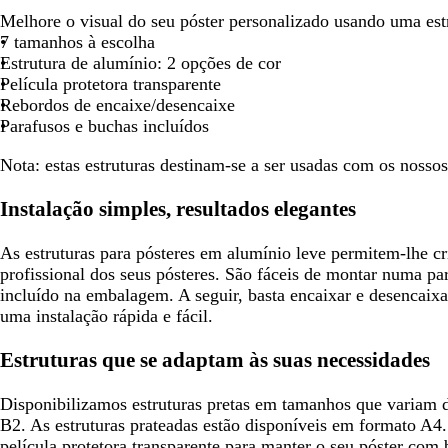
seta
seta
Melhore o visual do seu póster personalizado usando uma estr
para
para
7 tamanhos à escolha
deslocar
deslocar
Estrutura de alumínio: 2 opções de cor
Película protetora transparente
Rebordos de encaixe/desencaixe
Parafusos e buchas incluídos
Nota:
estas estruturas destinam-se a ser usadas com os nossos
Instalação simples, resultados elegantes
As estruturas para pósteres em alumínio leve permitem-lhe c
profissional dos seus pósteres. São fáceis de montar numa par
incluído na embalagem. A seguir, basta encaixar e desencaixa
uma instalação rápida e fácil.
Estruturas que se adaptam às suas necessidades
Disponibilizamos estruturas pretas em tamanhos que variam
B2. As estruturas prateadas estão disponíveis em formato A4.
película protetora transparente para manter o seu póster com