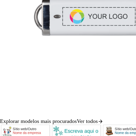
seta
para
deslocar
Explorar modelos mais procurados
Ver todos
Diapositivo
1