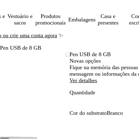
s e
Vestuário e
Produtos
Casa e
Con
Embalagens
sacos
promocionais
presentes
escr
ão ou crie uma conta agora
✨
Pen USB de 8 GB
Pen USB de 8 GB
Novas opções
Fique na memória das pessoas 
mensagem ou informações da 
Ver detalhes
Quantidade
Cor do substrato
Branco
B
r
a
n