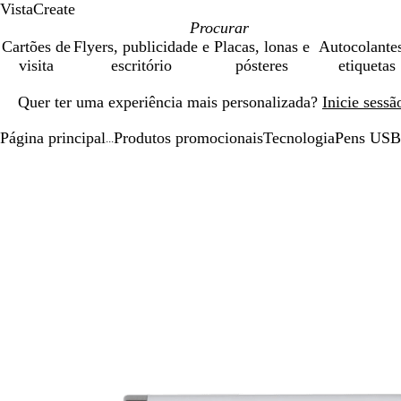
VistaCreate
Cartões de
Flyers, publicidade e
Placas, lonas e
Autocolante
visita
escritório
pósteres
etiquetas
Diapositivo
Quer ter uma experiência mais personalizada?
Inicie sess
1
de
Página principal
Produtos promocionais
Tecnologia
Pens USB
1
...
Diapositivo
Imagem
Dimensionada
Utilize
Clique
1
dimensionável
para
as
para
de
mínimo
teclas
expandir
1
de
menos
e
mais
para
fazer
zoom
e
as
teclas
de