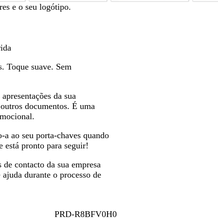
p
c
v
es e o seu logótipo.
r
i
e
e
n
r
t
z
d
o
e
e
rida
n
-
das. Toque suave. Sem
t
o
o
l
-
i
 apresentações da sua
c
v
 e outros documentos. É uma
l
a
omocional.
a
r
a ao seu porta-chaves quando
o
 está pronto para seguir!
 de contacto da sua empresa
 ajuda durante o processo de
PRD-R8BFV0H0