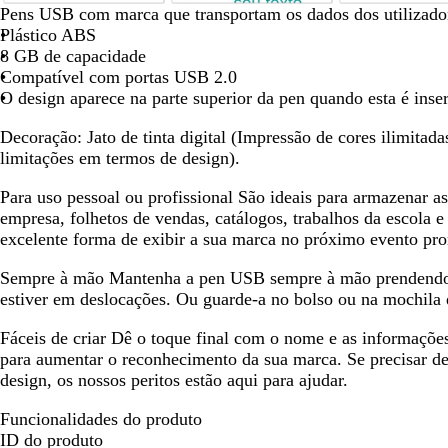
de
v
a
c
Pens USB com marca que transportam os dados dos utilizador
8
e
z
a
Plástico ABS
r
u
s
8 GB de capacidade
d
l
t
Compatível com portas USB 2.0
e
-
a
O design aparece na parte superior da pen quando esta é inse
f
t
n
Decoração:
Jato de tinta digital (Impressão de cores ilimita
l
u
h
limitações em termos de design).
o
r
o
r
q
-
Para uso pessoal ou profissional
São ideais para armazenar as
e
u
e
empresa, folhetos de vendas, catálogos, trabalhos da escola
s
e
s
excelente forma de exibir a sua marca no próximo evento pr
t
s
c
a
a
u
Sempre à mão
Mantenha a pen USB sempre à mão prendendo-
r
estiver em deslocações. Ou guarde-a no bolso ou na mochila e
o
Fáceis de criar
Dê o toque final com o nome e as informações
para aumentar o reconhecimento da sua marca. Se precisar de
design, os nossos peritos estão aqui para ajudar.
Funcionalidades do produto
ID do produto