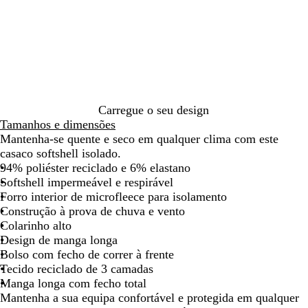
r
a
e
deslocar
deslocar
deslocar
deslocar
deslocar
deslo
e
v
r
t
y
m
o
e
l
h
o
Carregue o seu design
Tamanhos e dimensões
Mantenha-se quente e seco em qualquer clima com este
casaco softshell isolado.
94% poliéster reciclado e 6% elastano
Softshell impermeável e respirável
Forro interior de microfleece para isolamento
Construção à prova de chuva e vento
Colarinho alto
Design de manga longa
Bolso com fecho de correr à frente
Tecido reciclado de 3 camadas
Manga longa com fecho total
Mantenha a sua equipa confortável e protegida em qualquer