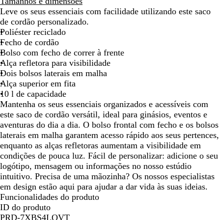
e
i
u
z
Tamanhos e dimensões
deslocar
deslocar
deslocar
deslocar
deslocar
deslocar
desl
r
n
n
u
Leve os seus essenciais com facilidade utilizando este saco
m
z
a
l
de cordão personalizado.
e
e
-
Poliéster reciclado
l
n
m
Fecho de cordão
h
t
a
Bolso com fecho de correr à frente
o
o
r
Alça refletora para visibilidade
c
i
Dois bolsos laterais em malha
l
n
Alça superior em fita
a
h
10 l de capacidade
r
o
Mantenha os seus essenciais organizados e acessíveis com
o
este saco de cordão versátil, ideal para ginásios, eventos e
aventuras do dia a dia. O bolso frontal com fecho e os bolsos
laterais em malha garantem acesso rápido aos seus pertences,
enquanto as alças refletoras aumentam a visibilidade em
condições de pouca luz. Fácil de personalizar: adicione o seu
logótipo, mensagem ou informações no nosso estúdio
intuitivo. Precisa de uma mãozinha? Os nossos especialistas
em design estão aqui para ajudar a dar vida às suas ideias.
Funcionalidades do produto
ID do produto
PRD-7XBS4LQVT