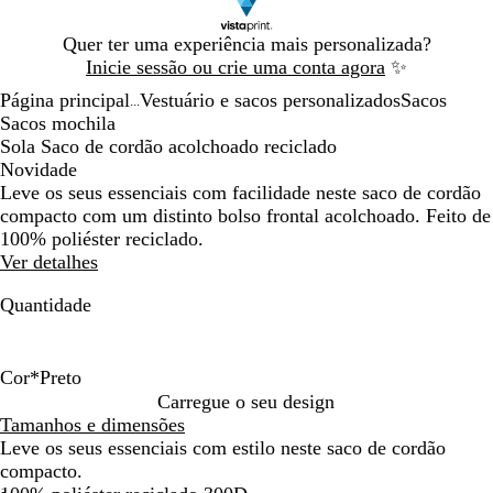
Diapositivo
Quer ter uma experiência mais personalizada?
1
Inicie sessão ou crie uma conta agora
✨
de
Página principal
Vestuário e sacos personalizados
Sacos
1
...
Sacos mochila
Sola Saco de cordão acolchoado reciclado
Novidade
Leve os seus essenciais com facilidade neste saco de cordão
compacto com um distinto bolso frontal acolchoado. Feito de
100% poliéster reciclado.
Ver detalhes
Quantidade
Cor
*
Preto
P
V
D
A
Carregue o seu design
r
e
u
z
Tamanhos e dimensões
e
r
n
u
Leve os seus essenciais com estilo neste saco de cordão
t
d
a
l
compacto.
o
e
-