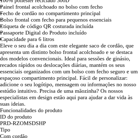
100% poliéster reciclado 300D
-
m
Painel frontal acolchoado no bolso com fecho
f
a
Fecho de cordão no compartimento principal
l
r
Bolso frontal com fecho para pequenos essenciais
o
i
Etiqueta de código QR costurada incluída
r
n
Passaporte Digital do Produto incluído
e
h
Capacidade para 6 litros
s
o
Eleve o seu dia a dia com este elegante saco de cordão, que
t
apresenta um distinto bolso frontal acolchoado e se destaca
a
dos modelos convencionais. Ideal para sessões de ginásio,
recados rápidos ou deslocações diárias, mantém os seus
essenciais organizados com um bolso com fecho seguro e um
espaçoso compartimento principal. Fácil de personalizar:
adicione o seu logótipo, mensagem ou informações no nosso
estúdio intuitivo. Precisa de uma mãozinha? Os nossos
especialistas em design estão aqui para ajudar a dar vida às
suas ideias.
Funcionalidades do produto
ID do produto
PRD-RZOMSDSHP
Tipo
Com cordão