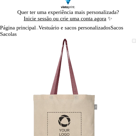
Diapositivo
Quer ter uma experiência mais personalizada?
1
Inicie sessão ou crie uma conta agora
✨
de
Página principal
Vestuário e sacos personalizados
Sacos
1
...
Sacolas
Diapositivo
Imagem
Dimensionada
Utilize
Clique
1
dimensionável
para
as
para
de
mínimo
teclas
expandir
1
de
menos
e
mais
para
fazer
zoom
e
as
teclas
de
seta
para