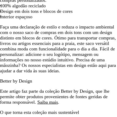
compras personalizados.
r
r
r
100% algodão reciclado
a
a
a
Design em dois tons e blocos de cores
l
l
l
Interior espaçoso
/
/
/
Faça uma declaração de estilo e reduza o impacto ambiental
a
b
c
com o nosso saco de compras em dois tons com um design
z
u
i
distinto em blocos de cores. Ótimo para transportar compras,
u
r
n
livros ou artigos essenciais para a praia, este saco versátil
l
g
z
combina moda com funcionalidade para o dia a dia. Fácil de
m
u
a
personalizar: adicione o seu logótipo, mensagem ou
a
n
informações no nosso estúdio intuitivo. Precisa de uma
r
d
mãozinha? Os nossos especialistas em design estão aqui para
i
i
ajudar a dar vida às suas ideias.
n
h
Better by Design
o
Este artigo faz parte da coleção Better by Design, que lhe
permite obter produtos provenientes de fontes geridas de
forma responsável.
Saiba mais
.
O que torna esta coleção mais sustentável