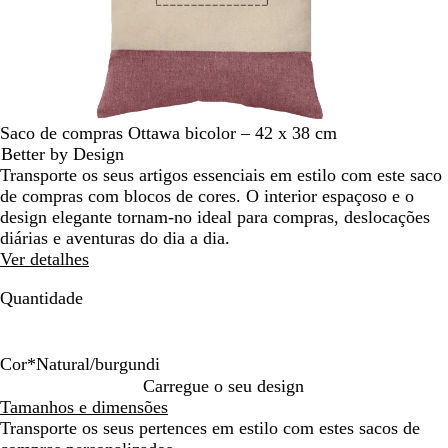
deslocar
Saco de compras Ottawa bicolor – 42 x 38 cm
Better by Design
Transporte os seus artigos essenciais em estilo com este saco
de compras com blocos de cores. O interior espaçoso e o
design elegante tornam-no ideal para compras, deslocações
diárias e aventuras do dia a dia.
Ver detalhes
Quantidade
Cor
*
Natural/burgundi
N
N
N
Carregue o seu design
a
a
a
Tamanhos e dimensões
t
t
t
Transporte os seus pertences em estilo com estes sacos de
u
u
u