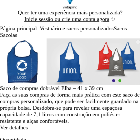
Diapositivo
Quer ter uma experiência mais personalizada?
1
Inicie sessão ou crie uma conta agora
✨
de
Página principal
Vestuário e sacos personalizados
Sacos
1
...
Sacolas
Diapositivo
Imagem
Dimensionada
Utilize
Clique
Imagem
Dimensionada
Utilize
Clique
Imagem
Dimensio
Utilize
Clique
1
dimensionável
para
as
para
dimensionável
para
as
para
dimension
para
as
para
de
mínimo
teclas
expandir
mínimo
teclas
expandir
mínimo
teclas
expandir
3
de
de
de
menos
menos
menos
e
e
e
mais
mais
mais
para
para
para
Saco de compras dobrável Elba – 41 x 39 cm
fazer
fazer
fazer
Faça as suas compras de forma mais prática com este saco de
zoom
zoom
zoom
compras personalizado, que pode ser facilmente guardado na
e
e
e
própria bolsa. Desdobra-se para revelar uma espaçosa
as
as
as
capacidade de 7,1 litros com construção em poliéster
teclas
teclas
teclas
resistente e alças confortáveis.
de
de
de
Ver detalhes
seta
seta
seta
para
para
para
Quantidade