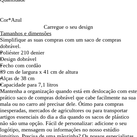
deslocar
deslocar
deslocar
Cor
*
Azul
A
V
R
C
V
Carregue o seu design
z
e
o
i
e
Tamanhos e dimensões
u
r
x
n
r
Simplifique as suas compras com um saco de compras
l
m
o
z
d
dobrável.
e
e
e
Poliéster 210 denier
l
n
Design dobrável
h
t
Fecho com cordão
o
o
39 cm de largura x 41 cm de altura
Alças de 38 cm
Capacidade para 7,1 litros
Mantenha a organização quando está em deslocação com este
prático saco de compras dobrável que cabe facilmente na sua
mala ou no carro até precisar dele. Ótimo para compras
inesperadas, mercados de agricultores ou para transportar
artigos essenciais do dia a dia quando os sacos de plástico
não são uma opção. Fácil de personalizar: adicione o seu
logótipo, mensagem ou informações no nosso estúdio
intuitivo. Precisa de uma mãozinha? Os nossos especialistas