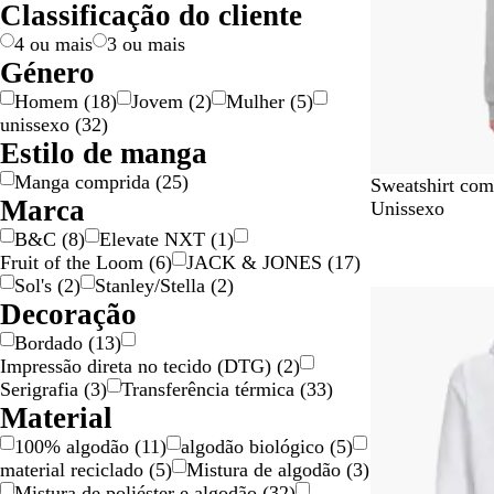
Classificação do cliente
e
c
a
e
d
n
o
e
e
l
o
n
n
e
j
l
4 ou mais
3 ou mais
o
h
t
-
a
h
Género
o
o
r
o
Homem
(
18
)
Jovem
(
2
)
Mulher
(
5
)
o
unissexo
(
32
)
s
Estilo de manga
a
Manga comprida
(
25
)
C
V
A
A
C
Sweatshirt com
Marca
o
e
z
z
i
Unissexo
r
r
u
u
n
B&C
(
8
)
Elevate NXT
(
1
)
-
m
l
l
z
Fruit of the Loom
(
6
)
JACK & JONES
(
17
)
d
e
e
R
e
Sol's
(
2
)
Stanley/Stella
(
2
)
Novas opções
e
l
s
o
n
Decoração
-
h
c
y
t
Bordado
(
13
)
r
o
u
a
o
Impressão direta no tecido (DTG)
(
2
)
o
r
l
m
Serigrafia
(
3
)
Transferência térmica
(
33
)
s
o
e
Material
a
s
a
c
100% algodão
(
11
)
algodão biológico
(
5
)
l
l
material reciclado
(
5
)
Mistura de algodão
(
3
)
g
a
Mistura de poliéster e algodão
(
32
)