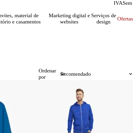
IVA
Com
Sem
vites, material de
Marketing digital e
Serviços de
Oferta
itório e casamentos
websites
design
Ordenar
por
Mais vendido