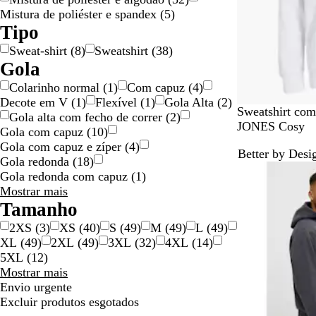
o
d
Mistura de poliéster e spandex
(
5
)
d
o
Tipo
ã
Sweat-shirt
(
8
)
Sweatshirt
(
38
)
o
Gola
Colarinho normal
(
1
)
Com capuz
(
4
)
Decote em V
(
1
)
Flexível
(
1
)
Gola Alta
(
2
)
P
B
A
V
A
Sweatshirt co
Gola alta com fecho de correr
(
2
)
o
r
r
i
z
JONES Cosy
Gola com capuz
(
10
)
r
a
e
b
u
Gola com capuz e zíper
(
4
)
Better by Desi
t
n
i
r
l
Gola redonda
(
18
)
Novas opções
o
c
a
a
S
Gola redonda com capuz
(
1
)
R
o
T
n
u
Gola
Mostrar mais
e
a
t
r
escolhas
Tamanho
a
u
O
f
2XS
(
3
)
XS
(
40
)
S
(
49
)
M
(
49
)
L
(
49
)
l
p
r
t
XL
(
49
)
2XL
(
49
)
3XL
(
32
)
4XL
(
14
)
e
a
h
5XL
(
12
)
Q
n
e
Tamanho
Mostrar mais
u
g
W
escolhas
Envio urgente
e
e
e
Excluir produtos esgotados
n
b