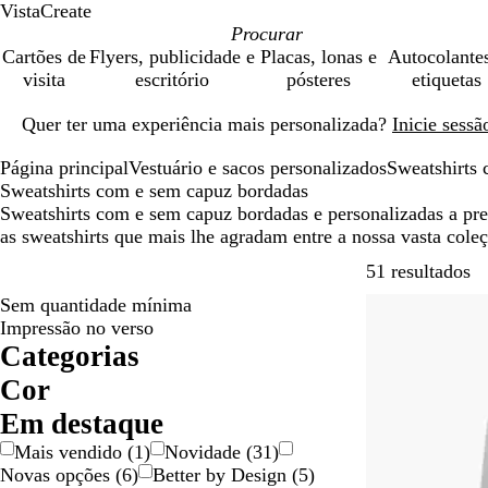
VistaCreate
Cartões de
Flyers, publicidade e
Placas, lonas e
Autocolante
visita
escritório
pósteres
etiquetas
Diapositivo
Quer ter uma experiência mais personalizada?
Inicie sess
1
de
Página principal
Vestuário e sacos personalizados
Sweatshirts
1
Sweatshirts com e sem capuz bordadas
Sweatshirts com e sem capuz bordadas e personalizadas a pr
as sweatshirts que mais lhe agradam entre a nossa vasta cole
Av
51 resultados
Sem quantidade mínima
Impressão no verso
Categorias
Cor
A
A
B
B
C
C
C
L
P
R
V
V
Em destaque
m
z
e
r
a
i
o
a
r
o
e
e
Mais vendido
(
1
)
Novidade
(
31
)
a
u
g
a
s
n
r
r
e
x
r
r
Novas opções
(
6
)
Better by Design
(
5
)
r
l
e
n
t
z
-
a
t
o
d
m