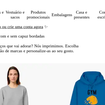
s e
Vestuário e
Produtos
Casa e
Con
Embalagens
sacos
promocionais
presentes
escr
ão ou crie uma conta agora
✨
 com e sem capuz bordadas
eços que vai adorar? Nós imprimimos. Escolha
ção de marcas e personalize-as ao seu gosto.
ançar para os resultados filtrados