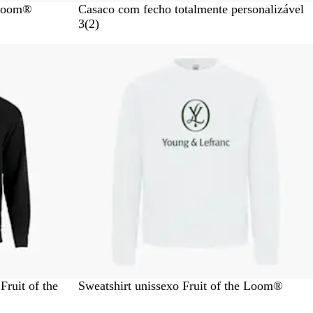
 Loom®
Casaco com fecho totalmente personalizável
2
3
(
2
)
c
Novidade
r
í
t
i
c
a
s
V
A
A
a
B
Fruit of the
Sweatshirt unissexo Fruit of the Loom®
e
z
z
r
r