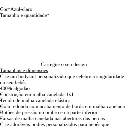
Cor
*
Azul-claro
R
A
B
Obrigatório
Tamanho e quantidade
*
o
z
r
s
u
a
a
l
n
c
-
c
l
c
o
a
l
r
a
o
r
Carregue o seu design
o
Tamanhos e dimensões
Crie um bodysuit personalizado que celebre a singularidade
do seu bebê.
100% algodão
Construção em malha canelada 1x1
Tecido de malha canelada elástica
Gola redonda com acabamento de borda em malha canelada
Botões de pressão no ombro e na parte inferior
Faixas de malha canelada nas aberturas das pernas
Crie adoráveis bodies personalizados para bebés que