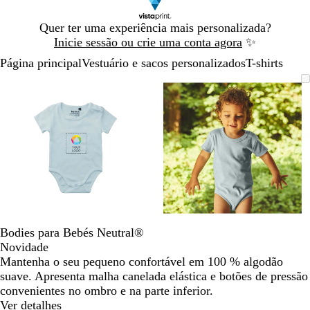
Diapositivo
Quer ter uma experiência mais personalizada?
1
Inicie sessão ou crie uma conta agora
✨
de
Página principal
Vestuário e sacos personalizados
T-shirts
1
Diapositivo
Imagem
Dimensionada
Utilize
Clique
Imagem
Dimensionada
Utilize
Clique
1
dimensionável
para
as
para
dimensionável
para
as
para
de
mínimo
teclas
expandir
mínimo
teclas
expandir
2
de
de
menos
menos
e
e
mais
mais
para
para
fazer
fazer
zoom
zoom
e
e
Bodies para Bebés Neutral®
as
as
Novidade
teclas
teclas
Mantenha o seu pequeno confortável em 100 % algodão
de
de
suave. Apresenta malha canelada elástica e botões de pressão
seta
seta
convenientes no ombro e na parte inferior.
para
para
Ver detalhes
deslocar
deslocar