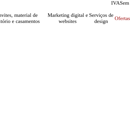
IVA
Com
Sem
vites, material de
Marketing digital e
Serviços de
Oferta
itório e casamentos
websites
design