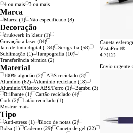
l
o
n
n
e
d
j
a
l
4 ou mais
3 ou mais
o
h
t
-
o
a
d
h
Marca
o
o
r
o
o
Marca
(
1
)
Não especificado
(
8
)
o
Decoração
s
drukwerk in kleur
(
1
)
a
Gravação a laser
(
84
)
B
Caneta esferogr
Jato de tinta digital
(
134
)
Serigrafia
(
58
)
r
VistaPrint®
Sublimação
(
1
)
Tampografia
(
10
)
a
1
4.7
(
12
)
Transferência térmica
(
2
)
n
2
Material
Envio urgente 
c
c
Novidade
o
r
100% algodão
(
2
)
ABS reciclado
(
3
)
í
Alumínio
(
62
)
Alumínio reciclado
(
18
)
t
Alumínio/Plástico ABS/Ferro
(
1
)
Bambu
(
3
)
i
Brilhante
(
1
)
Cartão reciclado
(
4
)
c
Cork
(
2
)
Latão reciclado
(
1
)
a
Material
Mostrar mais
s
escolhas
Tipo
Anti-stress
(
1
)
Bloco de notas
(
2
)
Bolsa
(
1
)
Caderno
(
29
)
Caneta de gel
(
22
)