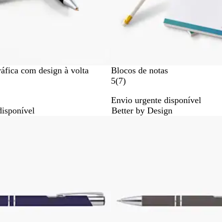
áfica com design à volta
Blocos de notas
7
5
(
7
)
c
Envio urgente disponível
r
disponível
Better by Design
í
Novidade
t
i
c
a
s