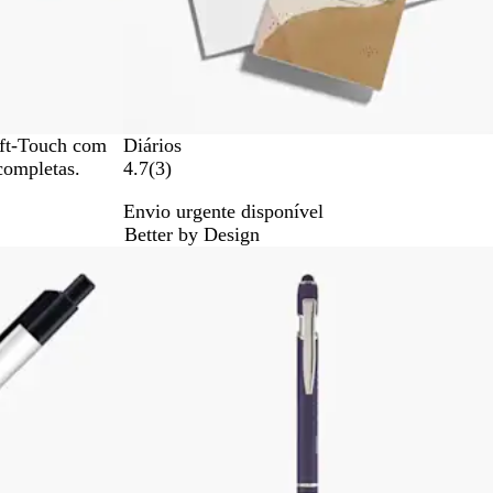
oft-Touch com
Diários
3
 completas.
4.7
(
3
)
c
Envio urgente disponível
r
Better by Design
í
Novidade
t
i
c
a
s