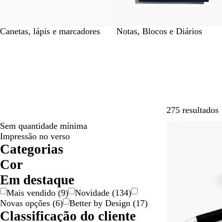
Canetas, lápis e marcadores
Notas, Blocos e Diários
275 resultados
Sem quantidade mínima
Mais vendido
Impressão no verso
Categorias
Cor
A
A
B
B
C
C
C
D
L
P
P
R
V
V
Em destaque
m
z
e
r
a
i
o
o
a
r
r
o
e
e
Mais vendido
(
9
)
Novidade
(
134
)
a
u
g
a
s
n
r
u
r
a
e
x
r
r
Novas opções
(
6
)
Better by Design
(
17
)
r
l
e
n
t
z
-
r
a
t
t
o
d
m
Classificação do cliente
e
c
a
e
d
a
n
e
o
e
e