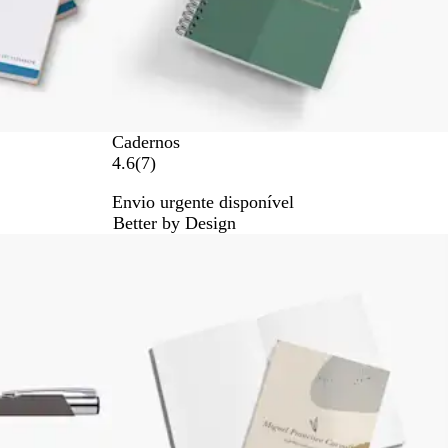
Cadernos
7
4.6
(
7
)
c
Envio urgente disponível
r
Better by Design
í
t
i
c
a
s