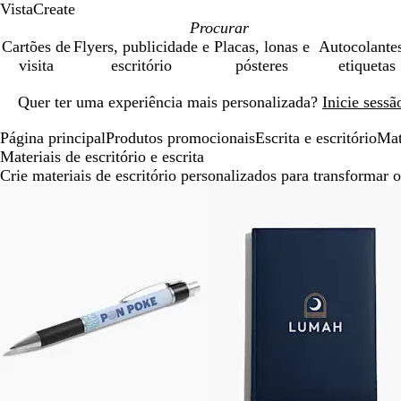
VistaCreate
Cartões de
Flyers, publicidade e
Placas, lonas e
Autocolante
visita
escritório
pósteres
etiquetas
Diapositivo
Quer ter uma experiência mais personalizada?
Inicie sess
1
de
Página principal
Produtos promocionais
Escrita e escritório
Mat
1
Materiais de escritório e escrita
Crie materiais de escritório personalizados para transformar 
Diapositivos
1
a
3
de
3