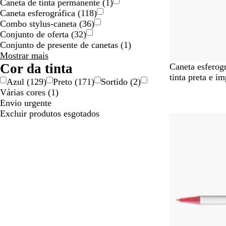
Caneta de tinta permanente
(
1
)
Caneta esferográfica
(
118
)
Combo stylus-caneta
(
36
)
Conjunto de oferta
(
32
)
Conjunto de presente de canetas
(
1
)
Tipo
Mostrar mais
escolhas
Cor da tinta
P
C
V
R
A
Caneta esferog
r
i
e
o
z
tinta preta e i
Azul
(
129
)
Preto
(
171
)
Sortido
(
2
)
e
n
r
x
u
Várias cores
(
1
)
t
z
d
o
l
Envio urgente
o
e
e
-
Excluir produtos esgotados
Novidade
n
e
e
t
s
s
o
c
c
-
u
u
c
r
r
l
o
o
a
r
o