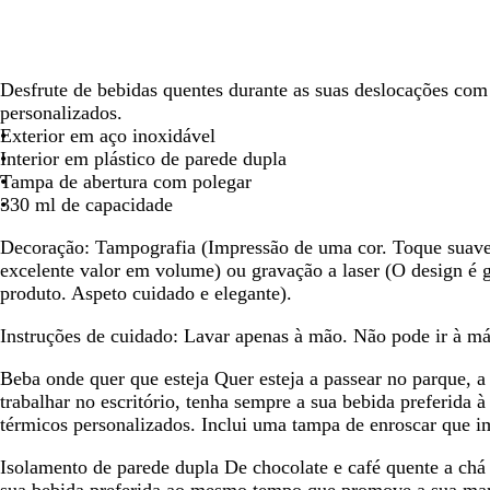
seta
seta
seta
para
para
para
deslocar
deslocar
deslocar
Desfrute de bebidas quentes durante as suas deslocações com
personalizados.
Exterior em aço inoxidável
Interior em plástico de parede dupla
Tampa de abertura com polegar
330 ml de capacidade
Decoração:
Tampografia (Impressão de uma cor. Toque suave 
excelente valor em volume) ou gravação a laser (O design é 
produto. Aspeto cuidado e elegante).
Instruções de cuidado:
Lavar apenas à mão. Não pode ir à má
Beba onde quer que esteja
Quer esteja a passear no parque, a 
trabalhar no escritório, tenha sempre a sua bebida preferida
térmicos personalizados. Inclui uma tampa de enroscar que 
Isolamento de parede dupla
De chocolate e café quente a chá 