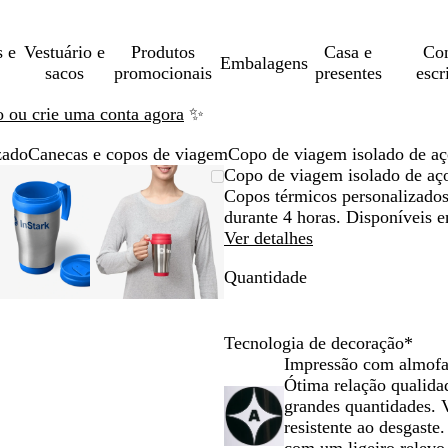
s e
Vestuário e
Produtos
Casa e
Con
Embalagens
sacos
promocionais
presentes
escr
ão ou crie uma conta agora
✨
zado
Canecas e copos de viagem
Copo de viagem isolado de aç
Imagem
Dimensionada
Utilize
Clique
Imagem
Dimensionada
Utilize
Clique
Copo de viagem isolado de aç
dimensionável
para
as
para
dimensionável
para
as
para
Copos térmicos personalizados
mínimo
teclas
expandir
mínimo
teclas
expandir
durante 4 horas. Disponíveis 
de
de
Ver detalhes
menos
menos
Quantidade
e
e
mais
mais
para
para
fazer
fazer
Tecnologia de decoração
*
zoom
zoom
Impressão com almof
e
e
Ótima relação qualida
as
as
grandes quantidades. 
teclas
teclas
resistente ao desgaste
de
de