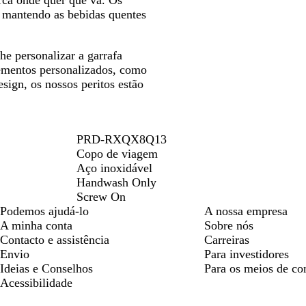
ca onde quer que vá. Os
, mantendo as bebidas quentes
he personalizar a garrafa
lementos personalizados, como
esign, os nossos peritos estão
PRD-RXQX8Q13
Copo de viagem
Aço inoxidável
Handwash Only
Screw On
Podemos ajudá-lo
A nossa empresa
A minha conta
Sobre nós
Contacto e assistência
Carreiras
Envio
Para investidores
Ideias e Conselhos
Para os meios de c
Acessibilidade