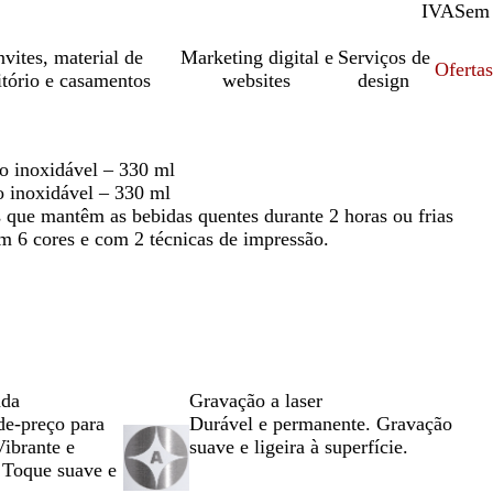
IVA
Com
Sem
vites, material de
Marketing digital e
Serviços de
Oferta
itório e casamentos
websites
design
o inoxidável – 330 ml
o inoxidável – 330 ml
 que mantêm as bebidas quentes durante 2 horas ou frias
em 6 cores e com 2 técnicas de impressão.
ada
Gravação a laser
de-preço para
Durável e permanente. Gravação
Vibrante e
suave e ligeira à superfície.
. Toque suave e