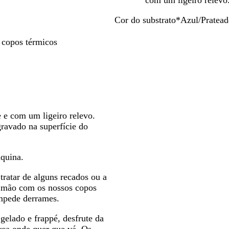
com um ligeiro relevo
seta
seta
Cor do substrato
*
Azul/Pratea
para
para
A
P
L
V
deslocar
deslocar
z
r
i
e
 copos térmicos
u
e
m
r
l
t
a
m
/
o
/
e
P
l
P
l
r
i
r
h
a
s
a
o
e com um ligeiro relevo.
t
o
t
/
gravado na superfície do
e
/
e
P
a
P
a
r
d
r
d
a
quina.
o
a
o
t
t
e
tratar de alguns recados ou a
e
a
 à mão com os nossos copos
a
d
impede derrames.
d
o
o
gelado e frappé, desfrute da