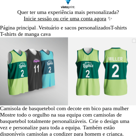
Diapositivo
Quer ter uma experiência mais personalizada?
1
Inicie sessão ou crie uma conta agora
✨
de
Página principal
Vestuário e sacos personalizados
T-shirts
1
...
T-shirts de manga cava
Diapositivo
Imagem
Dimensionada
Utilize
Clique
Imagem
Dimensionada
Utilize
Clique
1
dimensionável
para
as
para
dimensionável
para
as
para
de
mínimo
teclas
expandir
mínimo
teclas
expandir
2
de
de
menos
menos
e
e
mais
mais
para
para
fazer
fazer
zoom
zoom
e
e
Camisola de basquetebol com decote em bico para mulher
as
as
Mostre todo o orgulho na sua equipa com camisolas de
teclas
teclas
basquetebol totalmente personalizáveis. Crie o design uma
de
de
vez e personalize para toda a equipa. Também estão
seta
seta
disponíveis camisolas a condizer para
homem
e
criança
.
para
para