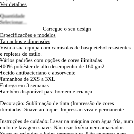
Ver detalhes
deslocar
deslocar
Quantidade
Loading
Selecionar...
options
Carregue o seu design
Especificações e modelos
Tamanhos e dimensões
Vista a sua equipa com camisolas de basquetebol resistentes
e repletas de estilo.
Vários padrões com opções de cores ilimitadas
100% poliéster de alto desempenho de 160 gm2
Tecido antibacteriano e absorvente
Tamanhos de 2XS a 3XL
Entrega em 3 semanas
Também disponível para homem e criança
Decoração:
Sublimação de tinta (Impressão de cores
ilimitadas. Suave ao toque. Impressão viva e permanente.
Instruções de cuidado:
Lavar na máquina com água fria, num
ciclo de lavagem suave. Não usar lixívia nem amaciador.
Secar na máquina a baixa temperatura. Não engomar nem