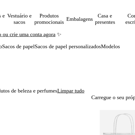
s e
Vestuário e
Produtos
Casa e
Con
Embalagens
sacos
promocionais
presentes
escr
ão ou crie uma conta agora
✨
o
Sacos de papel
Sacos de papel personalizados
Modelos
utos de beleza e perfumes
Limpar tudo
Carregue o seu próp