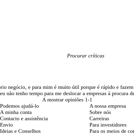
As
minhas
entradas
de
pesquisa
prio negócio, e para mim é muito útil porque é rápido e faze
eu não tenho tempo para me deslocar a empresas à procura de
A mostrar opiniões
1-1
Podemos ajudá-lo
A nossa empresa
A minha conta
Sobre nós
Contacto e assistência
Carreiras
Envio
Para investidores
Ideias e Conselhos
Para os meios de c