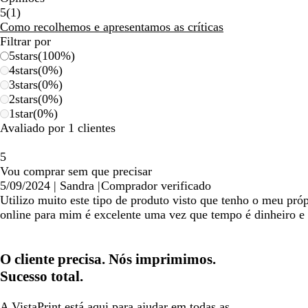
1
5
(
1
)
críticas
Como recolhemos e apresentamos as críticas
Filtrar por
5
stars
(
100
%)
4
stars
(
0
%)
3
stars
(
0
%)
2
stars
(
0
%)
1
star
(
0
%)
Avaliado por 1 clientes
5
Vou comprar sem que precisar
5/09/2024
|
Sandra
|
Comprador verificado
Utilizo muito este tipo de produto visto que tenho o meu pró
online para mim é excelente uma vez que tempo é dinheiro e 
O cliente precisa. Nós imprimimos.
Sucesso total.
A VistaPrint está
aqui para ajuda
r em todas as