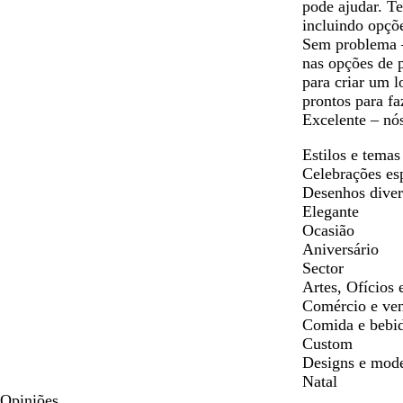
pode ajudar. T
incluindo opçõe
Sem problema –
nas opções de 
para criar um l
prontos para fa
Excelente – nó
Estilos e temas
Celebrações es
Desenhos diver
Elegante
Ocasião
Aniversário
Sector
Artes, Ofícios 
Comércio e ve
Comida e bebi
Custom
Designs e mode
Natal
Opiniões