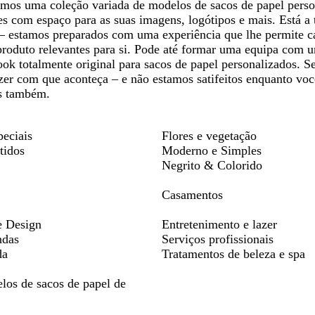
emos uma coleção variada de modelos de sacos de papel person
s com espaço para as suas imagens, logótipos e mais. Está a 
 estamos preparados com uma experiência que lhe permite car
produto relevantes para si. Pode até formar uma equipa com u
ook totalmente original para sacos de papel personalizados. S
zer com que aconteça – e não estamos satifeitos enquanto você
s também.
peciais
Flores e vegetação
tidos
Moderno e Simples
Negrito & Colorido
Casamentos
e Design
Entretenimento e lazer
ndas
Serviços profissionais
da
Tratamentos de beleza e spa
los de sacos de papel de