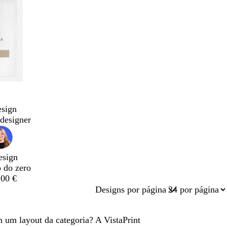
esign
designer
esign
o do zero
,00 €
Designs por página
m um layout da categoria? A VistaPrint