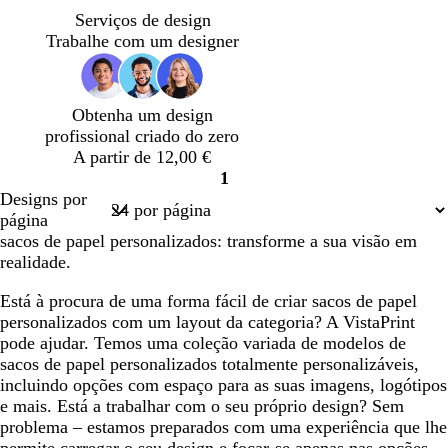
n
n
n
n
n
s
r
r
Serviços de design
z
z
z
z
z
t
d
d
Trabalhe com um designer
e
e
e
e
e
a
e
e
n
n
n
n
n
n
-
-
t
t
t
t
t
h
o
o
Obtenha um design
o
o
o
o
o
o
l
l
profissional criado do zero
-
-
-
-
-
i
i
A partir de 12,00 €
c
c
c
c
c
v
v
1
l
l
l
l
l
a
a
Página
Designs por
a
a
a
a
a
1
página
r
r
r
r
r
sacos de papel personalizados: transforme a sua visão em
o
o
o
o
o
realidade.
Está à procura de uma forma fácil de criar sacos de papel
personalizados com um layout da categoria? A VistaPrint
pode ajudar. Temos uma coleção variada de modelos de
sacos de papel personalizados totalmente personalizáveis,
incluindo opções com espaço para as suas imagens, logótipos
e mais. Está a trabalhar com o seu próprio design? Sem
problema – estamos preparados com uma experiência que lhe