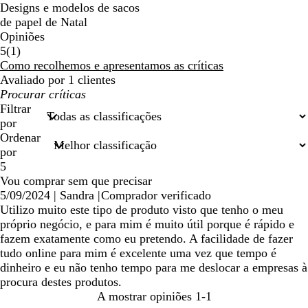
Designs e modelos de sacos
de papel de Natal
Opiniões
1
5
(
1
)
críticas
Como recolhemos e apresentamos as críticas
Avaliado por 1 clientes
As
minhas
Filtrar
entradas
por
de
Ordenar
pesquisa
por
5
Vou comprar sem que precisar
5/09/2024
|
Sandra
|
Comprador verificado
Utilizo muito este tipo de produto visto que tenho o meu
próprio negócio, e para mim é muito útil porque é rápido e
fazem exatamente como eu pretendo. A facilidade de fazer
tudo online para mim é excelente uma vez que tempo é
dinheiro e eu não tenho tempo para me deslocar a empresas à
procura destes produtos.
A mostrar opiniões
1-1