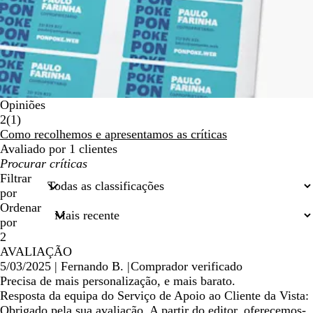
Opiniões
1
2
(
1
)
críticas
Como recolhemos e apresentamos as críticas
Avaliado por 1 clientes
As
minhas
Filtrar
entradas
por
de
Ordenar
pesquisa
por
2
AVALIAÇÃO
5/03/2025
|
Fernando B.
|
Comprador verificado
Precisa de mais personalização, e mais barato.
Resposta da equipa do Serviço de Apoio ao Cliente da Vista:
Obrigado pela sua avaliação. A partir do editor, oferecemos-