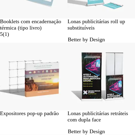
Booklets com encadernação
Lonas publicitárias roll up
térmica (tipo livro)
substituíveis
1
5
(
1
)
Better by Design
c
r
í
t
i
c
a
Expositores pop-up padrão
Lonas publicitárias retráteis
com dupla face
Better by Design