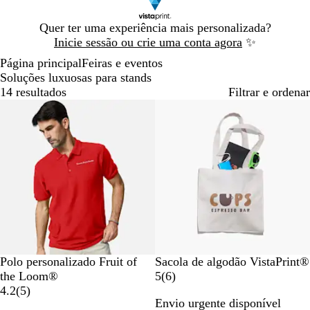
Diapositivo
Quer ter uma experiência mais personalizada?
1
Inicie sessão ou crie uma conta agora
✨
de
Página principal
Feiras e eventos
1
Soluções luxuosas para stands
14 resultados
Filtrar e ordenar
Mais vendido
Novas opções
A
R
B
A
P
N
Polo personalizado Fruit of
Sacola de algodão VistaPrint®
z
o
r
z
r
a
6
the Loom®
5
(
6
)
u
s
a
u
e
5
t
c
4.2
(
5
)
Envio urgente disponível
l
a
n
l
t
c
u
r