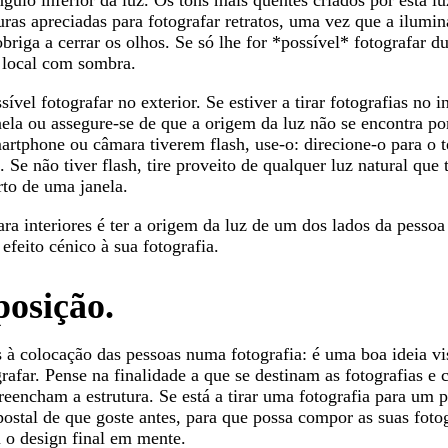
gulo inferior da luz. Os tons mais quentes criados por esta l
ras apreciadas para fotografar retratos, uma vez que a ilumi
briga a cerrar os olhos. Se só lhe for *possível* fotografar d
m local com sombra.
vel fotografar no exterior. Se estiver a tirar fotografias no i
ela ou assegure-se de que a origem da luz não se encontra por
martphone ou câmara tiverem flash, use-o: direcione-o para o 
 Se não tiver flash, tire proveito de qualquer luz natural que
rto de uma janela.
ra interiores é ter a origem da luz de um dos lados da pessoa 
efeito cénico à sua fotografia.
osição.
 à colocação das pessoas numa fotografia: é uma boa ideia vi
grafar. Pense na finalidade a que se destinam as fotografias e
reencham a estrutura. Se está a tirar uma fotografia para um p
postal de que goste antes, para que possa compor as suas foto
 o design final em mente.