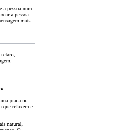
ue a pessoa num
locar a pessoa
a mensagem mais
u claro,
magem.
.
e uma piada ou
 a que relaxem e
is natural,