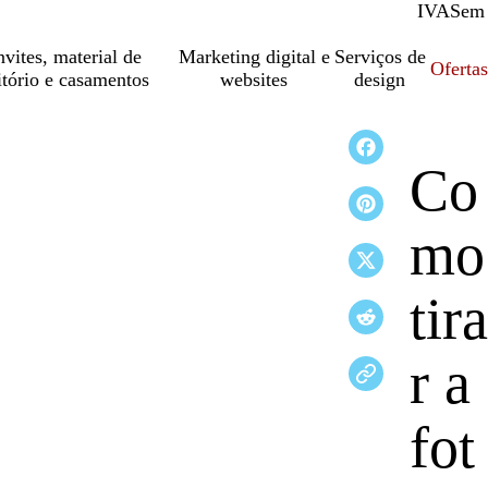
IVA
Com
Sem
vites, material de
Marketing digital e
Serviços de
Oferta
itório e casamentos
websites
design
Co
mo
tira
r a
fot