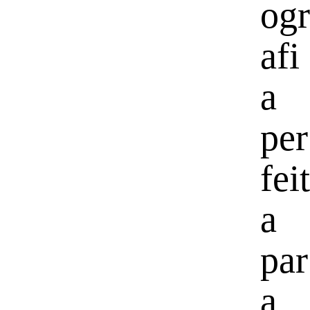
ogr
afi
a
per
feit
a
par
a