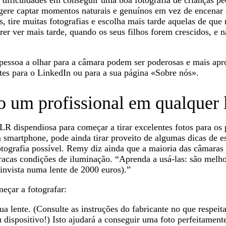
m dificuldades em conseguir uma boa fotografia de crianças p
re captar momentos naturais e genuínos em vez de encenar c
 tire muitas fotografias e escolha mais tarde aquelas de que 
rer ver mais tarde, quando os seus filhos forem crescidos, e n
 pessoa a olhar para a câmara podem ser poderosas e mais apr
entes para o LinkedIn ou para a sua página «Sobre nós».
 um profissional em qualquer 
R dispendiosa para começar a tirar excelentes fotos para os 
um smartphone, pode ainda tirar proveito de algumas dicas de e
otografia possível. Remy diz ainda que a maioria das câmaras
acas condições de iluminação. “Aprenda a usá-las: são melho
nvista numa lente de 2000 euros).”
meçar a fotografar:
ua lente. (Consulte as instruções do fabricante no que respeit
 dispositivo!) Isto ajudará a conseguir uma foto perfeitamente