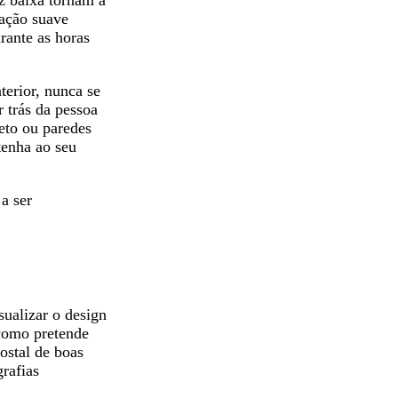
uz baixa tornam a
nação suave
urante as horas
nterior, nunca se
 trás da pessoa
teto ou paredes
 tenha ao seu
a ser
sualizar o design
 como pretende
ostal de boas
grafias