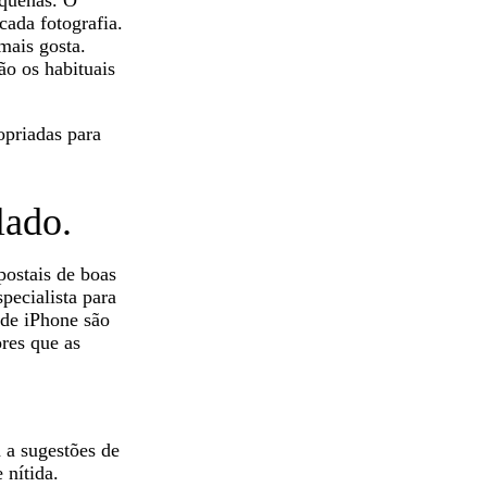
equenas. O
ada fotografia.
mais gosta.
ão os habituais
opriadas para
lado.
postais de boas
specialista para
 de iPhone são
res que as
a a sugestões de
 nítida.