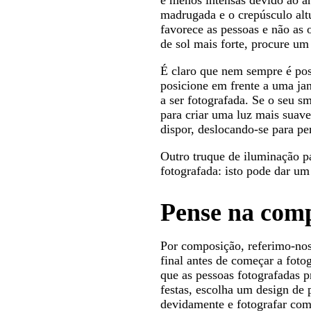
e menos intensas devido ao ân
madrugada e o crepúsculo altu
favorece as pessoas e não as o
de sol mais forte, procure u
É claro que nem sempre é possí
posicione em frente a uma jan
a ser fotografada. Se o seu s
para criar uma luz mais suave.
dispor, deslocando-se para pe
Outro truque de iluminação pa
fotografada: isto pode dar um 
Pense na comp
Por composição, referimo-nos
final antes de começar a foto
que as pessoas fotografadas p
festas, escolha um design de 
devidamente e fotografar com