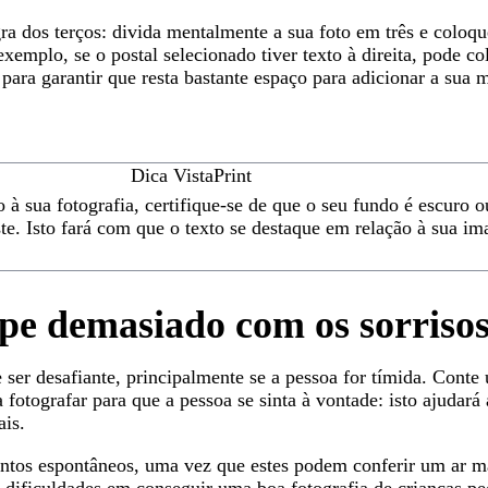
a dos terços: divida mentalmente a sua foto em três e coloq
xemplo, se o postal selecionado tiver texto à direita, pode co
 para garantir que resta bastante espaço para adicionar a su
Dica VistaPrint
o à sua fotografia, certifique-se de que o seu fundo é escuro o
e. Isto fará com que o texto se destaque em relação à sua i
pe demasiado com os sorrisos
e ser desafiante, principalmente se a pessoa for tímida. Cont
 fotografar para que a pessoa se sinta à vontade: isto ajudará
ais.
tos espontâneos, uma vez que estes podem conferir um ar ma