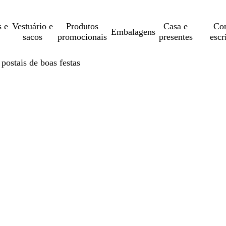
s e
Vestuário e
Produtos
Casa e
Con
Embalagens
sacos
promocionais
presentes
escr
 postais de boas festas