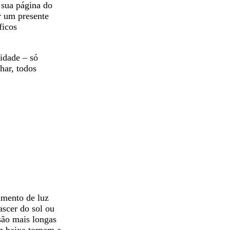
a sua página do
r um presente
ficos
lidade – só
har, todos
pamento de luz
ascer do sol ou
 são mais longas