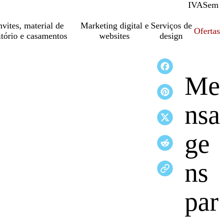
IVA
Com
Sem
vites, material de
Marketing digital e
Serviços de
Oferta
itório e casamentos
websites
design
Me
nsa
ge
ns
par