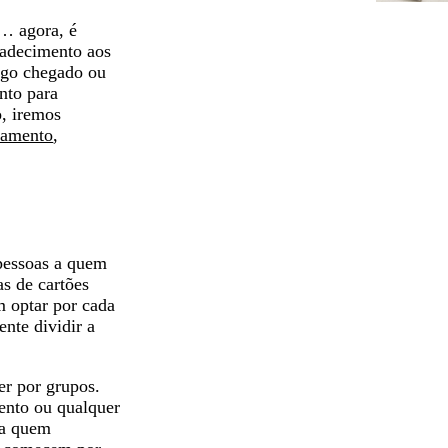
l… agora, é
radecimento aos
igo chegado ou
nto para
o, iremos
samento
,
pessoas a quem
as de cartões
m optar por cada
nte dividir a
er por grupos.
ento ou qualquer
 a quem