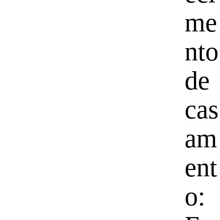
me
nto
de
cas
am
ent
o: