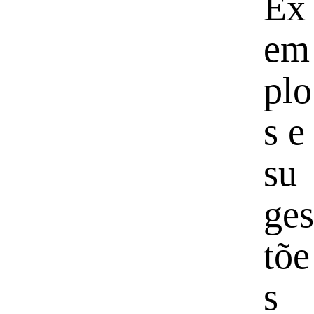
Ex
em
plo
s e
su
ges
tõe
s