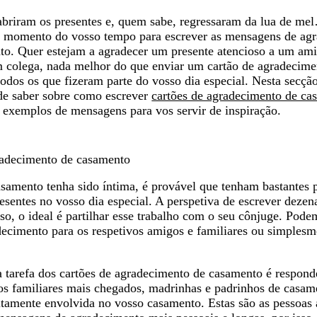
 abriram os presentes e, quem sabe, regressaram da lua de me
m momento do vosso tempo para escrever as mensagens de ag
to. Quer estejam a agradecer um presente atencioso a um am
m colega, nada melhor do que enviar um cartão de agradecime
odos os que fizeram parte do vosso dia especial. Nesta secçã
de saber sobre como escrever
cartões de agradecimento de ca
 exemplos de mensagens para vos servir de inspiração.
radecimento de casamento
amento tenha sido íntima, é provável que tenham bastantes 
esentes no vosso dia especial. A perspetiva de escrever dezen
so, o ideal é partilhar esse trabalho com o seu cônjuge. Pode
decimento para os respetivos amigos e familiares ou simplesme
 tarefa dos cartões de agradecimento de casamento é respond
s familiares mais chegados, madrinhas e padrinhos de casam
eitamente envolvida no vosso casamento. Estas são as pessoas