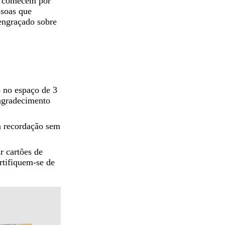
o, comecem por
ssoas que
engraçado sobre
 no espaço de 3
 agradecimento
 recordação sem
r cartões de
tifiquem-se de