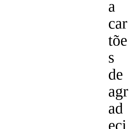
a
car
tõe
s
de
agr
ad
eci