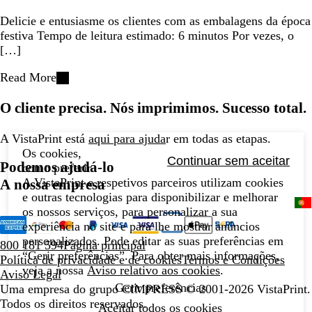
Delicie e entusiasme os clientes com as embalagens da época
festiva Tempo de leitura estimado: 6 minutos Por vezes, o
[…]
Read More
O cliente precisa. Nós imprimimos. Sucesso total.
A VistaPrint está
aqui para ajuda
r em todas as etapas.
Os cookies,
Continuar sem aceitar
Podemos ajudá-lo
como preferir.
A VistaPrint e respetivos parceiros utilizam cookies
A nossa empresa
e outras tecnologias para disponibilizar e melhorar
os nossos serviços, para personalizar a sua
experiência no site e para lhe mostrar anúncios
personalizados. Pode editar as suas preferências em
800 181 594
Página principal
“Gerir preferências”. Para obter mais informações,
Política de privacidade e de cookies
Termos e Condições
veja a nossa
Aviso relativo aos cookies
.
Aviso Legal
Gerir preferências
Uma empresa do grupo CIMPRESS
© 2001-2026 VistaPrint.
Todos os direitos reservados.
Aceitar todos os cookies