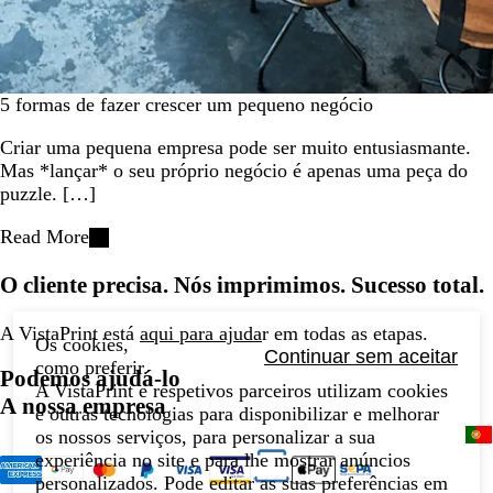
5 formas de fazer crescer um pequeno negócio
Criar uma pequena empresa pode ser muito entusiasmante.
Mas *lançar* o seu próprio negócio é apenas uma peça do
puzzle. […]
Read More
O cliente precisa. Nós imprimimos. Sucesso total.
A VistaPrint está
aqui para ajuda
r em todas as etapas.
Os cookies,
Continuar sem aceitar
como preferir.
Podemos ajudá-lo
A VistaPrint e respetivos parceiros utilizam cookies
A nossa empresa
e outras tecnologias para disponibilizar e melhorar
os nossos serviços, para personalizar a sua
experiência no site e para lhe mostrar anúncios
personalizados. Pode editar as suas preferências em