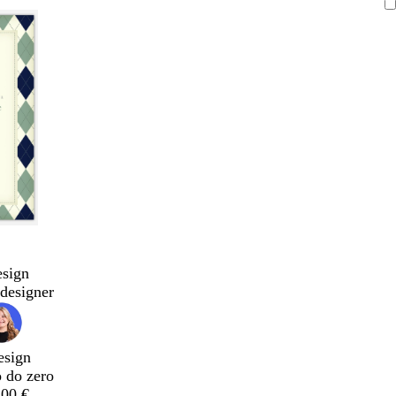
esign
designer
esign
o do zero
,00 €