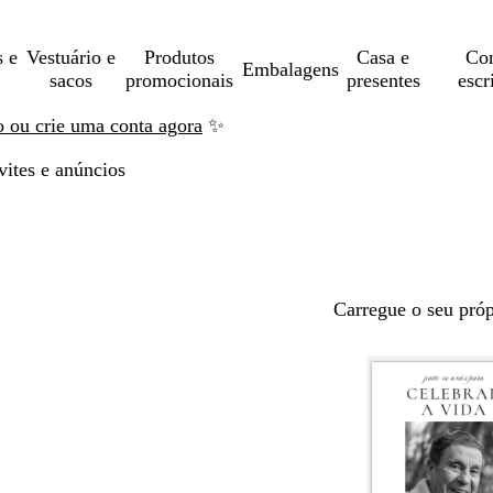
s e
Vestuário e
Produtos
Casa e
Con
Embalagens
sacos
promocionais
presentes
escr
ão ou crie uma conta agora
✨
ites e anúncios
Carregue o seu próp