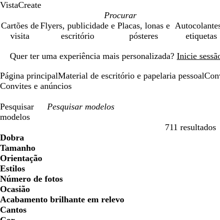
VistaCreate
Cartões de
Flyers, publicidade e
Placas, lonas e
Autocolante
visita
escritório
pósteres
etiquetas
Diapositivo
Quer ter uma experiência mais personalizada?
Inicie sess
1
de
Página principal
Material de escritório e papelaria pessoal
Conv
1
Convites e anúncios
Pesquisar
modelos
711 resultados
Filtros
Dobra
Tamanho
Orientação
Estilos
Número de fotos
Ocasião
Acabamento brilhante em relevo
Cantos