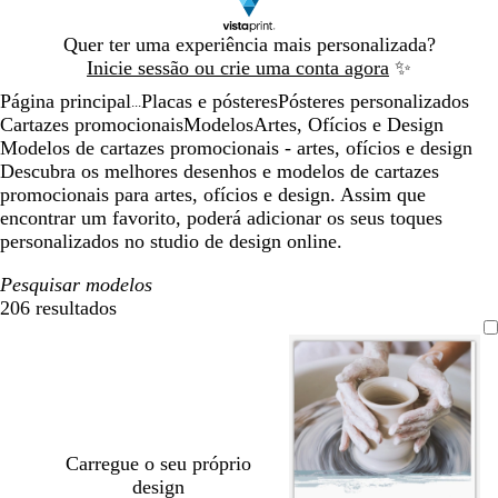
Diapositivo
Quer ter uma experiência mais personalizada?
1
Inicie sessão ou crie uma conta agora
✨
de
Página principal
Placas e pósteres
Pósteres personalizados
1
...
Cartazes promocionais
Modelos
Artes, Ofícios e Design
Modelos de cartazes promocionais - artes, ofícios e design
Descubra os melhores desenhos e modelos de cartazes
promocionais para artes, ofícios e design. Assim que
encontrar um favorito, poderá adicionar os seus toques
personalizados no studio de design online.
Pesquisar modelos
206 resultados
Filtros
Carregue o seu próprio
design