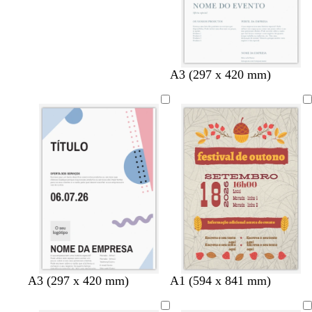
b
c
c
b
A3 (297 x 420 mm)
r
r
i
r
a
e
n
a
n
m
z
n
c
e
e
c
o
n
o
t
o
-
c
l
a
r
o
r
r
r
A3 (297 x 420 mm)
A1 (594 x 841 mm)
o
o
o
s
s
s