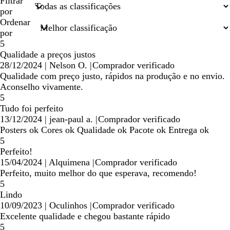
minhas
Filtrar
entradas
por
de
Ordenar
pesquisa
por
5
Qualidade a preços justos
28/12/2024
|
Nelson O.
|
Comprador verificado
Qualidade com preço justo, rápidos na produção e no envio.
Aconselho vivamente.
5
Tudo foi perfeito
13/12/2024
|
jean-paul a.
|
Comprador verificado
Posters ok Cores ok Qualidade ok Pacote ok Entrega ok
5
Perfeito!
15/04/2024
|
Alquimena
|
Comprador verificado
Perfeito, muito melhor do que esperava, recomendo!
5
Lindo
10/09/2023
|
Oculinhos
|
Comprador verificado
Excelente qualidade e chegou bastante rápido
5