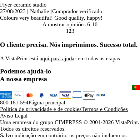
Flyer ceramic studio
27/08/2023
|
Nathalie
|
Comprador verificado
Colours very beautiful! Good quality, happy!
A mostrar opiniões
6-10
1
2
3
Ir
Ir
Ir
para
para
para
O cliente precisa. Nós imprimimos. Sucesso total.
a
a
a
página
página
página
A VistaPrint está
aqui para ajuda
r em todas as etapas.
Podemos ajudá-lo
A nossa empresa
800 181 594
Página principal
Política de privacidade e de cookies
Termos e Condições
Aviso Legal
Uma empresa do grupo CIMPRESS
© 2001-2026 VistaPrint.
Todos os direitos reservados.
Salvo indicação em contrário, os preços não incluem os