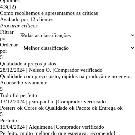
Opiniões
12
4.3
(
12
)
críticas
Como recolhemos e apresentamos as críticas
Avaliado por 12 clientes
As
minhas
Filtrar
entradas
por
de
Ordenar
pesquisa
por
5
Qualidade a preços justos
28/12/2024
|
Nelson O.
|
Comprador verificado
Qualidade com preço justo, rápidos na produção e no envio.
Aconselho vivamente.
5
Tudo foi perfeito
13/12/2024
|
jean-paul a.
|
Comprador verificado
Posters ok Cores ok Qualidade ok Pacote ok Entrega ok
5
Perfeito!
15/04/2024
|
Alquimena
|
Comprador verificado
Perfeito, muito melhor do que esperava, recomendo!