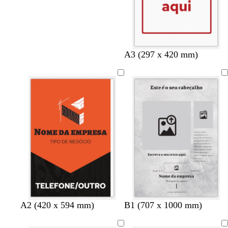
A3 (297 x 420 mm)
c
a
v
a
c
a
c
c
c
c
A2 (420 x 594 mm)
B1 (707 x 1000 mm)
o
z
e
m
i
ç
a
i
a
a
r
u
r
a
n
o
r
n
s
r