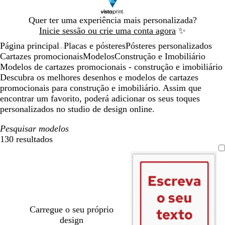
Diapositivo
Quer ter uma experiência mais personalizada?
1
Inicie sessão ou crie uma conta agora
✨
de
Página principal
Placas e pósteres
Pósteres personalizados
1
...
Cartazes promocionais
Modelos
Construção e Imobiliário
Modelos de cartazes promocionais - construção e imobiliário
Descubra os melhores desenhos e modelos de cartazes
promocionais para construção e imobiliário. Assim que
encontrar um favorito, poderá adicionar os seus toques
personalizados no studio de design online.
Pesquisar modelos
130 resultados
Filtros
Carregue o seu próprio
design