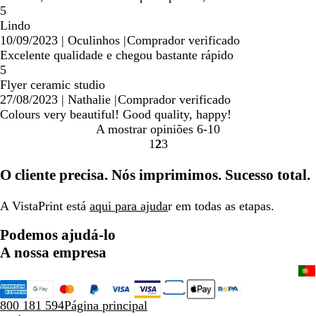
5
Lindo
10/09/2023
|
Oculinhos
|
Comprador verificado
Excelente qualidade e chegou bastante rápido
5
Flyer ceramic studio
27/08/2023
|
Nathalie
|
Comprador verificado
Colours very beautiful! Good quality, happy!
A mostrar opiniões
6-10
1
2
3
Ir
Ir
Ir
para
para
para
O cliente precisa. Nós imprimimos. Sucesso total.
a
a
a
página
página
página
A VistaPrint está
aqui para ajuda
r em todas as etapas.
Podemos ajudá-lo
A nossa empresa
800 181 594
Página principal