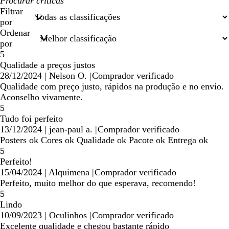
As
minhas
Filtrar
entradas
por
de
Ordenar
pesquisa
por
5
Qualidade a preços justos
28/12/2024
|
Nelson O.
|
Comprador verificado
Qualidade com preço justo, rápidos na produção e no envio.
Aconselho vivamente.
5
Tudo foi perfeito
13/12/2024
|
jean-paul a.
|
Comprador verificado
Posters ok Cores ok Qualidade ok Pacote ok Entrega ok
5
Perfeito!
15/04/2024
|
Alquimena
|
Comprador verificado
Perfeito, muito melhor do que esperava, recomendo!
5
Lindo
10/09/2023
|
Oculinhos
|
Comprador verificado
Excelente qualidade e chegou bastante rápido