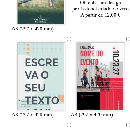
Obtenha um design
e
a
l
l
l
profissional criado do zero
s
a
a
a
A partir de 12,00 €
a
r
r
r
o
o
o
A3 (297 x 420 mm)
v
b
t
b
b
c
c
c
v
A3 (297 x 420 mm)
A3 (297 x 420 mm)
e
r
e
r
r
i
i
a
e
r
a
r
a
a
n
n
r
r
A
A