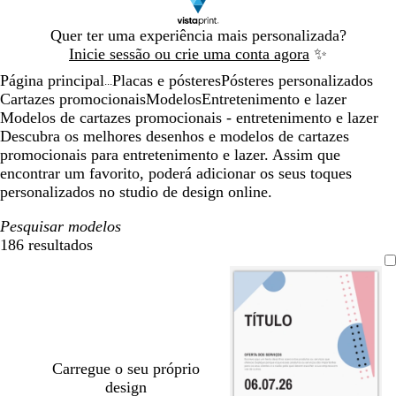
Diapositivo
Quer ter uma experiência mais personalizada?
1
Inicie sessão ou crie uma conta agora
✨
de
Página principal
Placas e pósteres
Pósteres personalizados
1
...
Cartazes promocionais
Modelos
Entretenimento e lazer
Modelos de cartazes promocionais - entretenimento e lazer
Descubra os melhores desenhos e modelos de cartazes
promocionais para entretenimento e lazer. Assim que
encontrar um favorito, poderá adicionar os seus toques
personalizados no studio de design online.
Pesquisar modelos
186 resultados
Filtros
Carregue o seu próprio
design