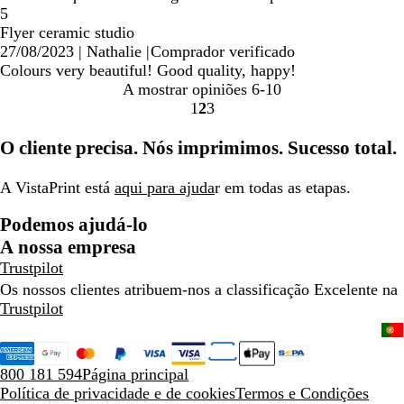
5
Flyer ceramic studio
27/08/2023
|
Nathalie
|
Comprador verificado
Colours very beautiful! Good quality, happy!
A mostrar opiniões
6-10
1
2
3
Ir
Ir
Ir
para
para
para
O cliente precisa. Nós imprimimos. Sucesso total.
a
a
a
página
página
página
A VistaPrint está
aqui para ajuda
r em todas as etapas.
Podemos ajudá-lo
A nossa empresa
Trustpilot
Os nossos clientes atribuem-nos a classificação Excelente na
Trustpilot
800 181 594
Página principal
Política de privacidade e de cookies
Termos e Condições