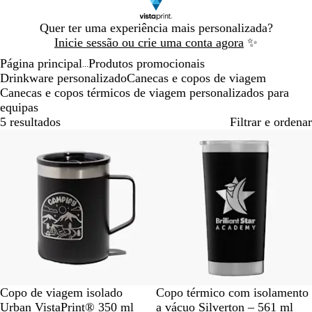
Diapositivo
Quer ter uma experiência mais personalizada?
1
Inicie sessão ou crie uma conta agora
✨
de
Página principal
Produtos promocionais
1
...
Drinkware personalizado
Canecas e copos de viagem
Canecas e copos térmicos de viagem personalizados para
equipas
5 resultados
Filtrar e ordenar
Mais vendido
Novidade
P
P
A
A
B
Copo de viagem isolado
Copo térmico com isolamento
r
r
z
z
r
Urban VistaPrint® 350 ml
a vácuo Silverton – 561 ml