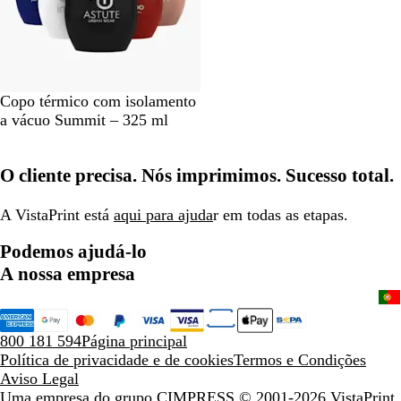
P
B
V
R
R
Copo térmico com isolamento
r
r
e
o
o
a vácuo Summit – 325 ml
e
a
r
s
y
t
n
m
a
a
O cliente precisa. Nós imprimimos. Sucesso total.
o
c
e
d
l
o
l
o
B
h
u
l
A VistaPrint está
aqui para ajuda
r em todas as etapas.
o
r
u
Podemos ajudá-lo
a
e
d
A nossa empresa
o
800 181 594
Página principal
Política de privacidade e de cookies
Termos e Condições
Aviso Legal
Uma empresa do grupo CIMPRESS
© 2001-2026 VistaPrint.