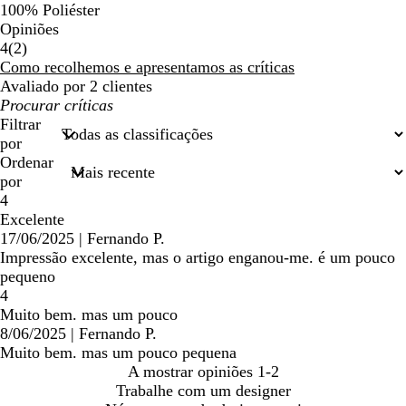
100% Poliéster
Opiniões
2
4
(
2
)
críticas
Como recolhemos e apresentamos as críticas
Avaliado por 2 clientes
As
minhas
Filtrar
entradas
por
de
Ordenar
pesquisa
por
4
Excelente
17/06/2025
|
Fernando P.
Impressão excelente, mas o artigo enganou-me. é um pouco
pequeno
4
Muito bem. mas um pouco
8/06/2025
|
Fernando P.
Muito bem. mas um pouco pequena
A mostrar opiniões
1-2
Trabalhe com um designer