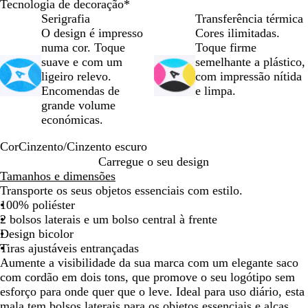
Tecnologia de decoração
*
deslocar
deslocar
deslocar
deslocar
desloc
Serigrafia
Transferência térmica
O design é impresso
Cores ilimitadas.
numa cor. Toque
Toque firme
suave e com um
semelhante a plástico,
ligeiro relevo.
com impressão nítida
Encomendas de
e limpa.
grande volume
económicas.
Cor
Cinzento/Cinzento escuro
C
Carregue o seu design
i
Tamanhos e dimensões
n
Transporte os seus objetos essenciais com estilo.
z
100% poliéster
e
2 bolsos laterais e um bolso central à frente
n
Design bicolor
t
Tiras ajustáveis entrançadas
o
Aumente a visibilidade da sua marca com um elegante saco
/
com cordão em dois tons, que promove o seu logótipo sem
C
esforço para onde quer que o leve. Ideal para uso diário, esta
i
mala tem bolsos laterais para os objetos essenciais e alças