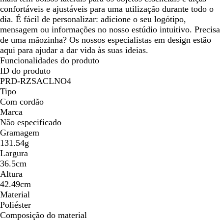
n
confortáveis e ajustáveis para uma utilização durante todo o
z
dia. É fácil de personalizar: adicione o seu logótipo,
e
mensagem ou informações no nosso estúdio intuitivo. Precisa
n
de uma mãozinha? Os nossos especialistas em design estão
t
aqui para ajudar a dar vida às suas ideias.
o
Funcionalidades do produto
e
ID do produto
s
PRD-RZSACLNO4
c
Tipo
u
Com cordão
r
Marca
o
Não especificado
Gramagem
131.54g
Largura
36.5cm
Altura
42.49cm
Material
Poliéster
Composição do material